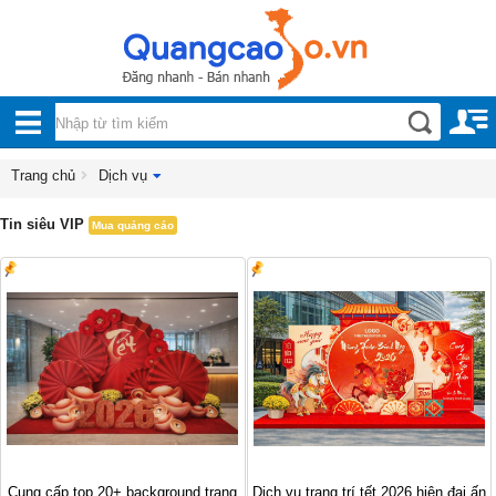
Nội, ngoại thất
TOÀN
Đồ gia dụng
BỘ
Điện thoại, Viễn thông
DANH
Trang chủ
Dịch vụ
Nhà và Đất
MỤC
Tin siêu VIP
Mua quảng cáo
Dịch vụ
Công nghiệp, xây dựng
Cung cấp top 20+ background trang
Dịch vụ trang trí tết 2026 hiện đại ấn