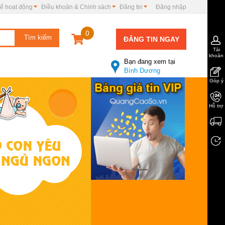
ế hoạt động
Điều khoản & Chính sách
Đăng tin
Đăng nhập
0
ĐĂNG TIN NGAY
Tài
khoản
Bạn đang xem tại
Bình Dương
Góp ý
Hỗ trợ