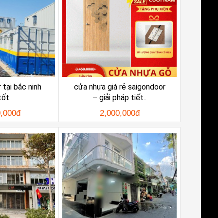
 tại bắc ninh
cửa nhựa giá rẻ saigondoor
tốt
– giải pháp tiết..
0,000đ
2,000,000đ