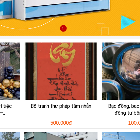
1
í tiệc
Bộ tranh thư pháp tâm nhẫn
Bạc đồng, bạc 
–..
đông tự bôi 
500,000đ
100,