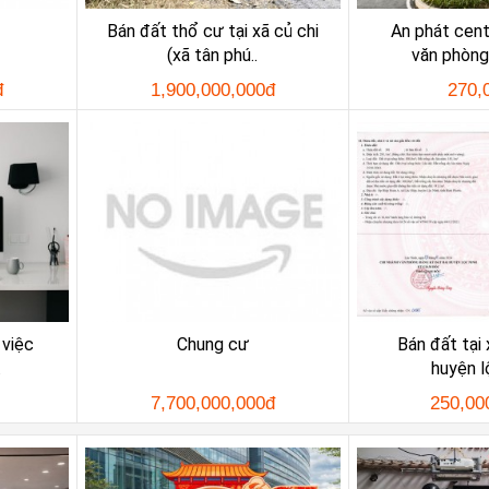
Bán đất thổ cư tại xã củ chi
An phát cent
(xã tân phú..
văn phòng 
đ
1,900,000,000đ
270,
 việc
Chung cư
Bán đất tại 
.
huyện l
7,700,000,000đ
250,00