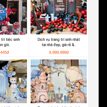
trí tiệc sinh
Dịch vụ trang trí sinh nhật
n gói..
tại nhà đẹp, giá rẻ &..
,445đ
9,999,999đ