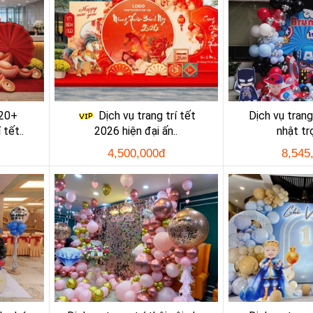
 20+
Dịch vụ trang trí tết
Dịch vụ trang 
 tết..
2026 hiện đại ấn..
nhật trọ
4,500,000đ
8,545