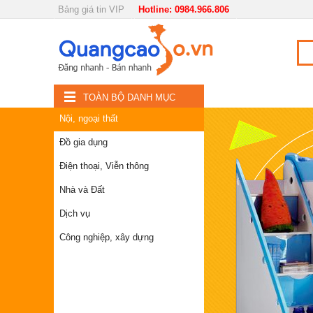
Bảng giá tin VIP
Hotline: 0984.966.806
Nội, ngoại thất
TOÀN
Đồ gia dụng
BỘ
Điện thoại, Viễn thông
TOÀN BỘ DANH MỤC
DANH
Nội, ngoại thất
Nhà và Đất
MỤC
Đồ gia dụng
Dịch vụ
Điện thoại, Viễn thông
Công nghiệp, xây dựng
Nhà và Đất
Dịch vụ
Công nghiệp, xây dựng