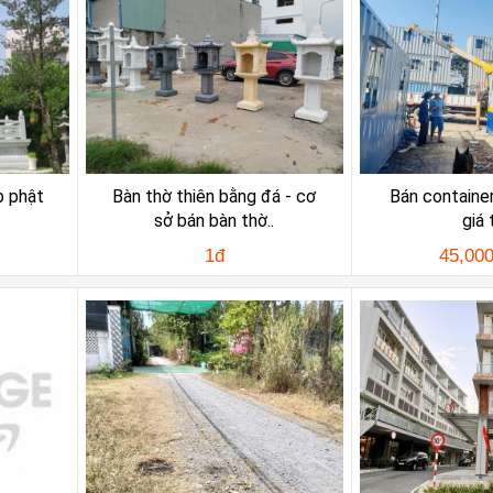
p phật
Bàn thờ thiên bằng đá - cơ
Bán container
sở bán bàn thờ..
giá 
1đ
45,00