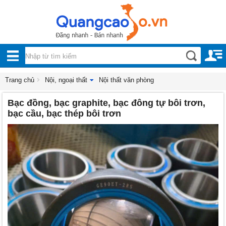
Nội, ngoại thất
TOÀN
Đồ gia dụng
BỘ
Điện thoại, Viễn thông
DANH
Trang chủ
Nội, ngoại thất
Nội thất văn phòng
Nhà và Đất
Bạc đồng, bạc graphite, bạc đông tự bôi trơn,
MỤC
Dịch vụ
bạc cầu, bạc thép bôi trơn
Công nghiệp, xây dựng