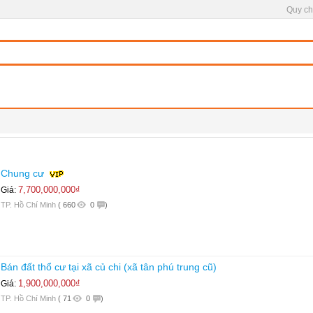
Quy ch
Chung cư
7,700,000,000₫
Giá:
TP. Hồ Chí Minh
(
660
0
)
Bán đất thổ cư tại xã củ chi (xã tân phú trung cũ)
1,900,000,000₫
Giá:
TP. Hồ Chí Minh
(
71
0
)