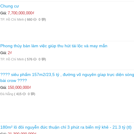
Chung cư
7,700,000,000₫
Giá:
TP. Hồ Chí Minh
(
660
0
)
Phong thủy bàn làm việc giúp thu hút tài lộc và may mắn
2₫
Giá:
TP. Hồ Chí Minh
(
576
0
)
???? siêu phẩm 157m2/23,5 tỷ , đường võ nguyên gíap trực diện sòn
bài crow ????
150,000,000₫
Giá:
Đà Nẵng
(
415
0
)
180m² lô đôi nguyễn đức thuận chỉ 3 phút ra biển mỹ khê - 21.3 tỷ (tl)