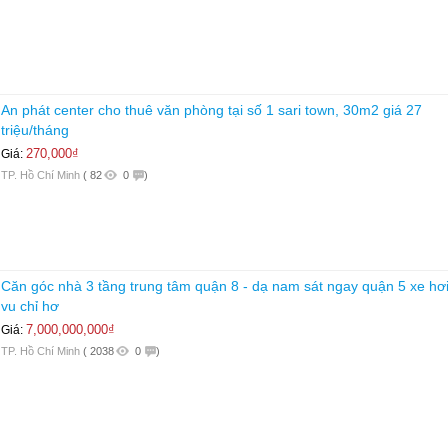
An phát center cho thuê văn phòng tại số 1 sari town, 30m2 giá 27
triệu/tháng
270,000₫
Giá:
TP. Hồ Chí Minh
(
82
0
)
Căn góc nhà 3 tầng trung tâm quận 8 - dạ nam sát ngay quận 5 xe hơi
vu chỉ hơ
7,000,000,000₫
Giá:
TP. Hồ Chí Minh
(
2038
0
)