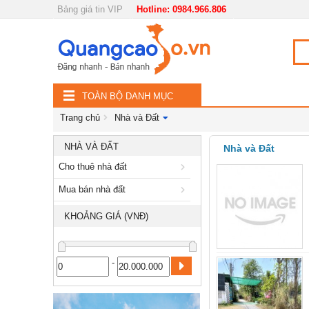
Bảng giá tin VIP
Hotline: 0984.966.806
Nội, ngoại thất
TOÀN
Đồ gia dụng
BỘ
Điện thoại, Viễn thông
TOÀN BỘ DANH MỤC
DANH
Nhà và Đất
Trang chủ
Nhà và Đất
MỤC
Cho thuê nhà đất
NHÀ VÀ ĐẤT
Nhà và Đất
Cho thuê nhà đất
Mua bán nhà đất
Mua bán nhà đất
Dịch vụ
KHOẢNG GIÁ (VNĐ)
Công nghiệp, xây dựng
-