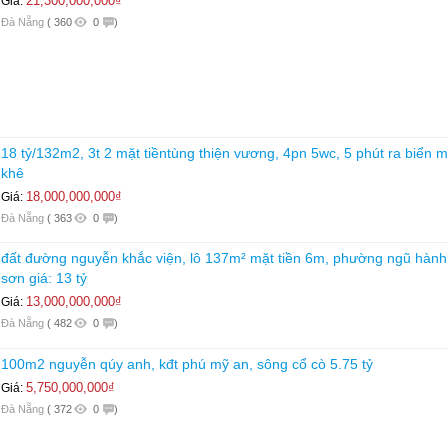
21,300,000,000₫
Giá:
Đà Nẵng
(
360
0
)
18 tỷ/132m2, 3t 2 mặt tiềntùng thiện vương, 4pn 5wc, 5 phút ra biển 
khê
18,000,000,000₫
Giá:
Đà Nẵng
(
363
0
)
đất đường nguyễn khắc viện, lô 137m² mặt tiền 6m, phường ngũ hành
sơn giá: 13 tỷ
13,000,000,000₫
Giá:
Đà Nẵng
(
482
0
)
100m2 nguyễn qúy anh, kđt phú mỹ an, sông cổ cò 5.75 tỷ
5,750,000,000₫
Giá:
Đà Nẵng
(
372
0
)