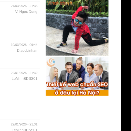
27/03/2026 - 21:36
Vi Ngọc Dung
19/03/2026 - 09:44
Diaocbinhan
g
22/01/2026 - 21:32
LeMinhBDSS01
22/01/2026 - 21:31
LeMinhBDSS01