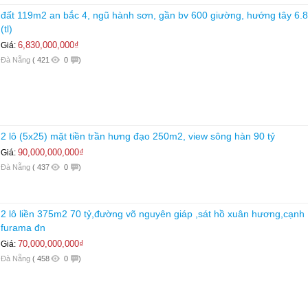
đất 119m2 an bắc 4, ngũ hành sơn, gần bv 600 giường, hướng tây 6.8
(tl)
6,830,000,000₫
Giá:
Đà Nẵng
(
421
0
)
2 lô (5x25) mặt tiền trần hưng đạo 250m2, view sông hàn 90 tỷ
90,000,000,000₫
Giá:
Đà Nẵng
(
437
0
)
2 lô liền 375m2 70 tỷ,đường võ nguyên giáp ,sát hồ xuân hương,cạnh
furama đn
70,000,000,000₫
Giá:
Đà Nẵng
(
458
0
)