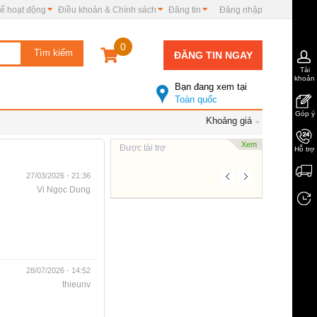
ế hoạt động
Điều khoản & Chính sách
Đăng tin
Đăng nhập
0
ĐĂNG TIN NGAY
Tài
khoản
Bạn đang xem tại
Toàn quốc
Góp ý
Khoảng giá
Xem
Được tài trợ
Hỗ trợ
27/03/2026 - 21:36
Vi Ngọc Dung
28/07/2026 - 14:52
thieunv