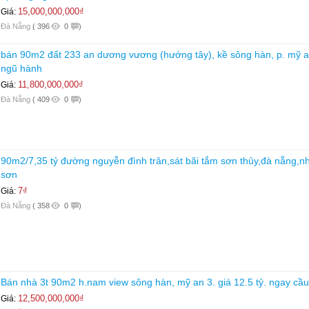
15,000,000,000₫
Giá:
Đà Nẵng
(
396
0
)
bán 90m2 đất 233 an dương vương (hướng tây), kề sông hàn, p. mỹ a
ngũ hành
11,800,000,000₫
Giá:
Đà Nẵng
(
409
0
)
90m2/7,35 tỷ đường nguyễn đình trân,sát bãi tắm sơn thủy,đà nẵng,n
sơn
7₫
Giá:
Đà Nẵng
(
358
0
)
Bán nhà 3t 90m2 h.nam view sông hàn, mỹ an 3. giá 12.5 tỷ. ngay cầu t
12,500,000,000₫
Giá: