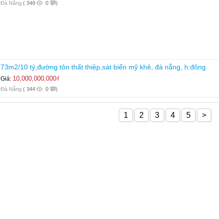
Đà Nẵng
(
348
0
)
73m2/10 tỷ,đường tôn thất thiệp,sát biển mỹ khê, đà nẵng, h:đông
10,000,000,000₫
Giá:
Đà Nẵng
(
344
0
)
1
2
3
4
5
>