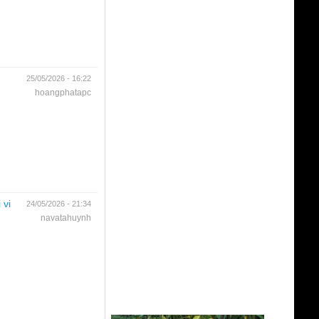
25/05/2026 - 16:22
hoangphatapc
 vi
24/05/2026 - 21:34
navatahuynh