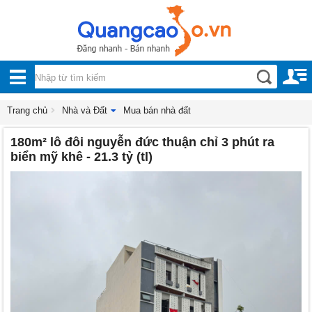
Nội, ngoại thất
TOÀN
Đồ gia dụng
BỘ
Điện thoại, Viễn thông
DANH
Trang chủ
Nhà và Đất
Mua bán nhà đất
Nhà và Đất
180m² lô đôi nguyễn đức thuận chỉ 3 phút ra
MỤC
Dịch vụ
biển mỹ khê - 21.3 tỷ (tl)
Công nghiệp, xây dựng