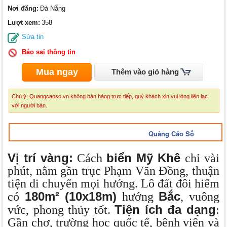
Nơi đăng:
Đà Nẵng
Lượt xem:
358
Sửa tin
Báo sai thông tin
Mua ngay
Thêm vào giỏ hàng
Chú ý: Quangcaoso.vn không bán hàng trực tiếp, quý khách xin vui lòng liên lạc
với người bán.
Quảng Cáo Số
Vị trí vàng:
biển Mỹ Khê
Cách
chỉ vài
phút, nằm gần trục Phạm Văn Đồng, thuận
tiện di chuyển mọi hướng. Lô đất đôi hiếm
180m² (10x18m)
Bắc
có
hướng
, vuông
Tiện ích đa dạng
vức, phong thủy tốt.
:
Gần chợ, trường học quốc tế, bệnh viện và