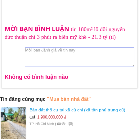
MỜI BẠN BÌNH LUẬN
tin 180m² lô đôi nguyễn
đức thuận chỉ 3 phút ra biển mỹ khê - 21.3 tỷ (tl)
Không có bình luận nào
Tin đăng cùng mục
"Mua bán nhà đất"
Bán đất thổ cư tại xã củ chi (xã tân phú trung cũ)
1,900,000,000 đ
Giá:
TP. Hồ Chí Minh
(
60
)