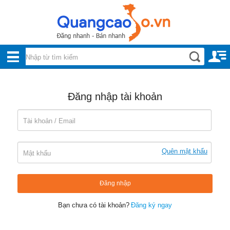
Nội, ngoại thất
TOÀN
Đồ gia dụng
BỘ
Điện thoại, Viễn thông
DANH
Nhà và Đất
Đăng nhập tài khoản
MỤC
Dịch vụ
Công nghiệp, xây dựng
Quên mật khẩu
Đăng nhập
Bạn chưa có tài khoản?
Đăng ký ngay