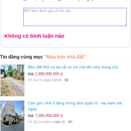
Không có bình luận nào
Tin đăng cùng mục
"Mua bán nhà đất"
Bán đất thổ cư tại xã củ chi (xã tân phú trung cũ)
1,900,000,000 đ
Giá:
TP. Hồ Chí Minh
(
67
)
Căn góc nhà 3 tầng trung tâm quận 8 - dạ nam sát
ngay..
7,000,000,000 đ
Giá:
TP. Hồ Chí Minh
(
1961
)