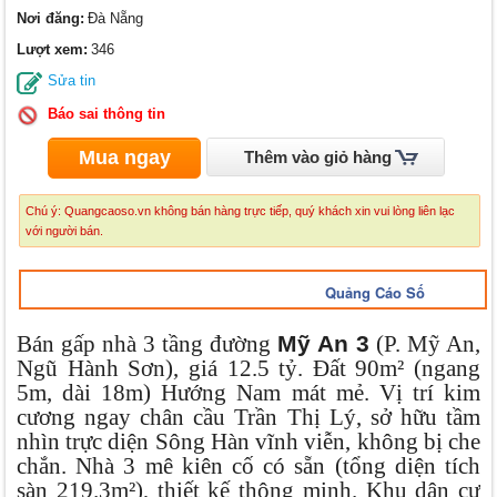
Nơi đăng:
Đà Nẵng
Lượt xem:
346
Sửa tin
Báo sai thông tin
Mua ngay
Thêm vào giỏ hàng
Chú ý: Quangcaoso.vn không bán hàng trực tiếp, quý khách xin vui lòng liên lạc
với người bán.
Quảng Cáo Số
Bán gấp nhà 3 tầng đường
Mỹ An 3
(P. Mỹ An,
Ngũ Hành Sơn), giá 12.5 tỷ. Đất 90m² (ngang
5m, dài 18m) Hướng Nam mát mẻ. Vị trí kim
cương ngay chân cầu Trần Thị Lý, sở hữu tầm
nhìn trực diện Sông Hàn vĩnh viễn, không bị che
chắn. Nhà 3 mê kiên cố có sẵn (tổng diện tích
sàn 219.3m²), thiết kế thông minh. Khu dân cư