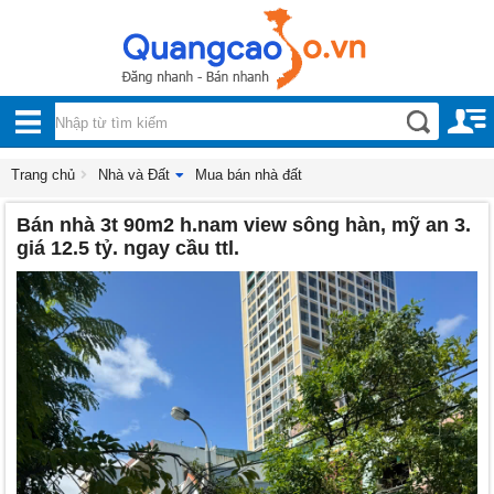
Nội, ngoại thất
TOÀN
Đồ gia dụng
BỘ
Điện thoại, Viễn thông
DANH
Trang chủ
Nhà và Đất
Mua bán nhà đất
Nhà và Đất
Bán nhà 3t 90m2 h.nam view sông hàn, mỹ an 3.
MỤC
Dịch vụ
giá 12.5 tỷ. ngay cầu ttl.
Công nghiệp, xây dựng