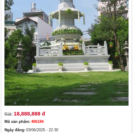
18,888,888 đ
Giá:
Mã sản phẩm:
406184
Ngày đăng:
03/06/2025 - 22:30