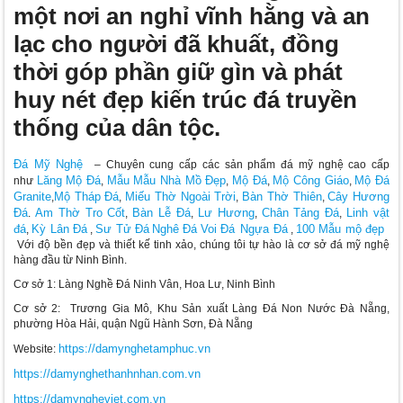
một nơi an nghỉ vĩnh hằng và an
lạc cho người đã khuất, đồng
thời góp phần giữ gìn và phát
huy nét đẹp kiến trúc đá truyền
thống của dân tộc.
Đá Mỹ Nghệ
– Chuyên cung cấp các sản phẩm đá mỹ nghệ cao cấp
Lăng Mộ Đá
Mẫu Mẫu Nhà Mồ Đẹp
Mộ Đá
Mộ Công Giáo
Mộ Đá
như
,
,
,
,
Granite
Mộ Tháp Đá
Miếu Thờ Ngoài Trời
Bàn Thờ Thiên
Cây Hương
,
,
,
,
Đá
Am Thờ Tro Cốt
Bàn Lễ Đá
Lư Hương
Chân Tảng Đá
Linh vật
.
,
,
,
,
đá
Kỳ Lân Đá
Sư Tử Đá
Nghê Đá
Voi Đá
Ngựa Đá
100 Mẫu mộ đẹp
,
,
,
Với độ bền đẹp và thiết kế tinh xảo, chúng tôi tự hào là cơ sở đá mỹ nghệ
hàng đầu từ Ninh Bình.
Cơ sở 1: Làng Nghề Đá Ninh Vân, Hoa Lư, Ninh Bình
Cơ sở 2: Trương Gia Mô, Khu Sản xuất Làng Đá Non Nước Đà Nẵng,
phường Hòa Hải, quận Ngũ Hành Sơn, Đà Nẵng
https://damynghetamphuc.vn
Website:
https://damynghethanhnhan.com.vn
https://damyngheviet.com.vn