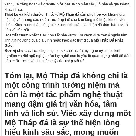
xanh, đá trắng hoặc đá granite. Mỗi loại đá có màu sắc, độ bền và giá thành
khác nhau.
Thiết kế và kích thước:
Thiết kế
Mộ Tháp đá
cần phù hợp với không gian
đặt mộ và phong cách kiến trúc tổng thể của khu lăng mộ hoặc khuôn viên
chùa. Kích thước tháp cũng cần được tính toán cẩn thận để đảm bảo sự hài
hòa và cân đối.
Họa tiết chạm khắc:
Các họa tiết nên được lựa chọn dựa trên ý nghĩa tâm
linh, tín ngưỡng của gia đình hoặc theo đặc trưng của
Mộ Tháp Đá Phật
Giáo
.
Đơn vị chế tác:
Lựa chọn một cơ sở chế tác đá mỹ nghệ uy tín, có kinh
nghiệm và đội ngũ nghệ nhân tay nghề cao là yếu tố quan trọng nhất để đảm
bảo chất lượng và tính thẩm mỹ của
Tháp Mộ Đá
.
Tóm lại,
Mộ Tháp đá
không chỉ là
một công trình tưởng niệm mà
còn là một tác phẩm nghệ thuật
mang đậm giá trị văn hóa, tâm
linh và lịch sử. Việc xây dựng một
Mộ Tháp đá
là sự thể hiện lòng
hiếu kính sâu sắc, mong muốn