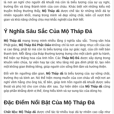
là nơi an nghỉ cho người đã khuất mà còn là biểu tượng của sự uy nghi,
trường tồn và lòng thành kính của con cháu. Khác biệt với những kiểu mộ
truyền thống thường thấy,
Mộ Tháp đá
được chế tác từ những khối đá tự
nhiên nguyên khối, mang trong mình vẻ đẹp vững chãi, kiên cố vượt thời
gian và khả năng chống chịu mọi khắc nghiệt của thời tiết.
Ý Nghĩa Sâu Sắc Của Mộ Tháp Đá
Mộ Tháp đá
mang trong mình nhiều tầng ý nghĩa sâu sắc. Trong văn hóa
Phật giáo,
Mộ Tháp Đá Phật Giáo
không chỉ là nơi an táng nhục cốt của các
vị cao tăng, phật tử mà còn là biểu tượng của sự giác ngộ, của cõi niết bàn
thanh tịnh. Mỗi tầng của tháp thường tượng trưng cho một cảnh giới tu hành,
thể hiện sự thăng hoa của linh hồn. Các
Tháp Mộ Đá
được xây dựng trong
khuôn viên chùa, tự viện hay tại các khu lăng mộ gia đình phật tử, tạo nên
một không gian thiêng liêng, giúp người còn sống tĩnh tâm và hướng thiện.
Đối với tín ngưỡng dân gian,
Mộ Tháp đá
là biểu tượng của sự vững chãi,
trường thọ và bình an. Nó thể hiện mong muốn của con cháu về một nơi an
nghỉ vĩnh hằng cho ông bà, tổ tiên, giúp linh hồn người đã khuất được siêu
thoát và phù hộ cho con cháu đời sau. Sự hiện diện của
Mộ Tháp đá
cũng
góp phần khẳng định vị thế, lòng hiếu kính và sự sung túc của dòng họ.
Đặc Điểm Nổi Bật Của Mộ Tháp Đá
Chất liệu:
Mộ Tháp đá
được chế tác từ nhiều loại đá tự nhiên cao cấp như