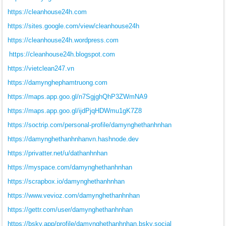
https://cleanhouse24h.com
https://sites.google.com/view/cleanhouse24h
https://cleanhouse24h.wordpress.com
https://cleanhouse24h.blogspot.com
https://vietclean247.vn
https://damynghephamtruong.com
https://maps.app.goo.gl/n7SgjghQhP3ZWmNA9
https://maps.app.goo.gl/ijdPjqHDWmu1gK7Z8
https://soctrip.com/personal-profile/damynghethanhnhan
https://damynghethanhnhanvn.hashnode.dev
https://privatter.net/u/dathanhnhan
https://myspace.com/damynghethanhnhan
https://scrapbox.io/damynghethanhnhan
https://www.vevioz.com/damynghethanhnhan
https://gettr.com/user/damynghethanhnhan
https://bsky.app/profile/damynghethanhnhan.bsky.social