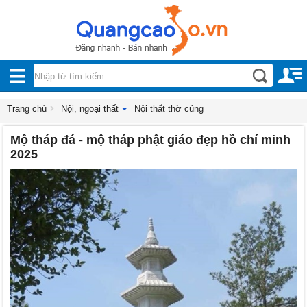
Nội, ngoại thất
TOÀN
Đồ gia dụng
BỘ
Điện thoại, Viễn thông
DANH
Trang chủ
Nội, ngoại thất
Nội thất thờ cúng
Nhà và Đất
Mộ tháp đá - mộ tháp phật giáo đẹp hồ chí minh
MỤC
Dịch vụ
2025
Công nghiệp, xây dựng