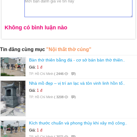
Không có bình luận nào
Tin đăng cùng mục
"Nội thất thờ cúng"
Bàn thờ thiên bằng đá - cơ sở bán bàn thờ thiên..
1 đ
Giá:
TP. Hồ Chí Minh
(
2446
)
Nhà mồ đẹp – vị trí an lạc và tôn vinh linh hồn tổ..
1 đ
Giá:
TP. Hồ Chí Minh
(
3208
)
Kích thước chuẩn và phong thủy khi xây mộ công..
1 đ
Giá:
TP. Hồ Chí Minh
(
2071
)