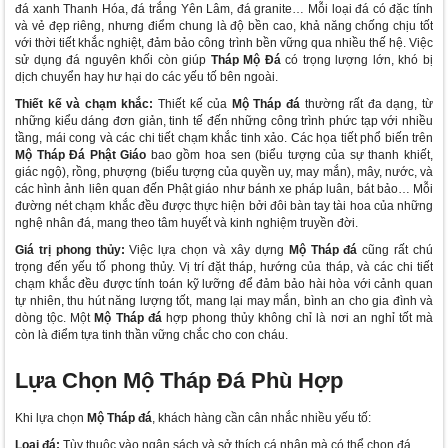
đá xanh Thanh Hóa, đá trắng Yên Lâm, đá granite… Mỗi loại đá có đặc tính
và vẻ đẹp riêng, nhưng điểm chung là độ bền cao, khả năng chống chịu tốt
với thời tiết khắc nghiệt, đảm bảo công trình bền vững qua nhiều thế hệ. Việc
sử dụng đá nguyên khối còn giúp
Tháp Mộ Đá
có trọng lượng lớn, khó bị
dịch chuyển hay hư hại do các yếu tố bên ngoài.
Thiết kế và chạm khắc:
Thiết kế của
Mộ Tháp đá
thường rất đa dạng, từ
những kiểu dáng đơn giản, tinh tế đến những công trình phức tạp với nhiều
tầng, mái cong và các chi tiết chạm khắc tinh xảo. Các họa tiết phổ biến trên
Mộ Tháp Đá Phật Giáo
bao gồm hoa sen (biểu tượng của sự thanh khiết,
giác ngộ), rồng, phượng (biểu tượng của quyền uy, may mắn), mây, nước, và
các hình ảnh liên quan đến Phật giáo như bánh xe pháp luân, bát bảo… Mỗi
đường nét chạm khắc đều được thực hiện bởi đôi bàn tay tài hoa của những
nghệ nhân đá, mang theo tâm huyết và kinh nghiệm truyền đời.
Giá trị phong thủy:
Việc lựa chọn và xây dựng
Mộ Tháp đá
cũng rất chú
trọng đến yếu tố phong thủy. Vị trí đặt tháp, hướng của tháp, và các chi tiết
chạm khắc đều được tính toán kỹ lưỡng để đảm bảo hài hòa với cảnh quan
tự nhiên, thu hút năng lượng tốt, mang lại may mắn, bình an cho gia đình và
dòng tộc. Một
Mộ Tháp đá
hợp phong thủy không chỉ là nơi an nghỉ tốt mà
còn là điểm tựa tinh thần vững chắc cho con cháu.
Lựa Chọn Mộ Tháp Đá Phù Hợp
Khi lựa chọn
Mộ Tháp đá
, khách hàng cần cân nhắc nhiều yếu tố:
Loại đá:
Tùy thuộc vào ngân sách và sở thích cá nhân mà có thể chọn đá