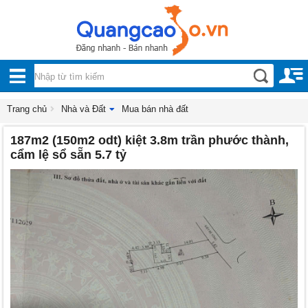
Nội, ngoại thất
TOÀN
Đồ gia dụng
BỘ
Điện thoại, Viễn thông
DANH
Trang chủ
Nhà và Đất
Mua bán nhà đất
Nhà và Đất
187m2 (150m2 odt) kiệt 3.8m trần phước thành,
MỤC
Dịch vụ
cẩm lệ sổ sẵn 5.7 tỷ
Công nghiệp, xây dựng