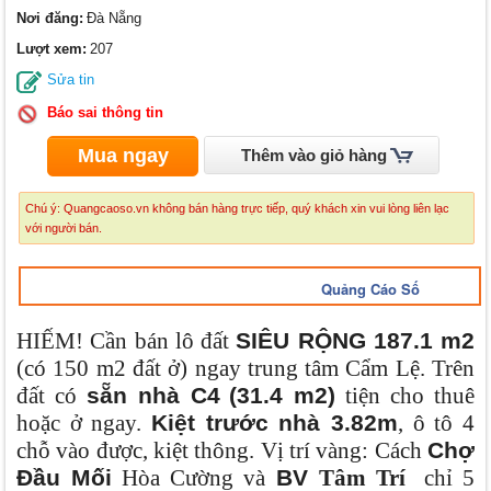
Nơi đăng:
Đà Nẵng
Lượt xem:
207
Sửa tin
Báo sai thông tin
Mua ngay
Thêm vào giỏ hàng
Chú ý: Quangcaoso.vn không bán hàng trực tiếp, quý khách xin vui lòng liên lạc
với người bán.
Quảng Cáo Số
HIẾM! Cần bán lô đất
SIÊU RỘNG 187.1 m2
(có 150 m2 đất ở) ngay trung tâm Cẩm Lệ. Trên
đất có
sẵn nhà C4
(31.4 m2)
tiện cho thuê
hoặc ở ngay.
Kiệt trước nhà 3.82m
, ô tô 4
chỗ vào được, kiệt thông. Vị trí vàng: Cách
Chợ
Đầu Mối
Hòa Cường và
BV
Tâm Trí
chỉ 5