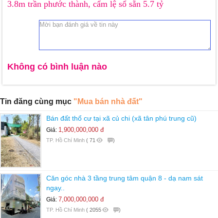
3.8m trần phước thành, cẩm lệ sổ sẵn 5.7 tỷ
Không có bình luận nào
Tin đăng cùng mục
"Mua bán nhà đất"
Bán đất thổ cư tại xã củ chi (xã tân phú trung cũ)
1,900,000,000 đ
Giá:
TP. Hồ Chí Minh
(
71
)
Căn góc nhà 3 tầng trung tâm quận 8 - dạ nam sát
ngay..
7,000,000,000 đ
Giá:
TP. Hồ Chí Minh
(
2055
)