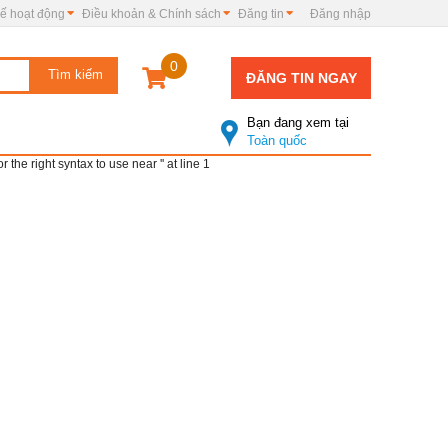
ế hoạt động
Điều khoản & Chính sách
Đăng tin
Đăng nhập
0
ĐĂNG TIN NGAY
Bạn đang xem tại
Toàn quốc
e right syntax to use near '' at line 1