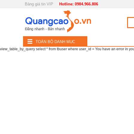
Bảng giá tin VIP
Hotline: 0984.966.806
Nội, ngoại thất
TOÀN
Đồ gia dụng
BỘ
Điện thoại, Viễn thông
TOÀN BỘ DANH MỤC
DANH
view_table_by_query select * from tbuser where user_id = You have an error in your 
Nhà và Đất
MỤC
Dịch vụ
Công nghiệp, xây dựng