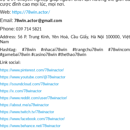
cược đỉnh cao mọi lúc, mọi nơi.
Web:
https://78win.actor/
Email:
78win.actor@gmail.com
Phone:
039 714 5821
Address: 56 P. Trung Kính, Yên Hoà, Cầu Giấy, Hà Nội 100000, Việt
Nam
Hashtag:
#78win #nhacai78win #trangchu78win #78wincom
#gamebai78win #casino78win #thethao78win
Link social:
https://www.pinterest.com/78winactor/
https://www.youtube.com/@78winactor
https://soundcloud.com/78winactor
https://x.com/78winactor
https://www.reddit.com/user/78winactor/
https://about.me/a78winactor
https://www.twitch.tv/78winactor
https://www.facebook.com/78winactor/
https://www.behance.net/78winactor