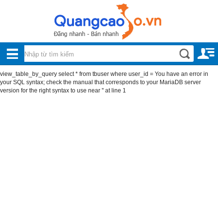
Nội, ngoại thất
TOÀN
Đồ gia dụng
BỘ
Điện thoại, Viễn thông
view_table_by_query select * from tbuser where user_id = You have an error in
DANH
your SQL syntax; check the manual that corresponds to your MariaDB server
Nhà và Đất
version for the right syntax to use near '' at line 1
MỤC
Dịch vụ
Công nghiệp, xây dựng