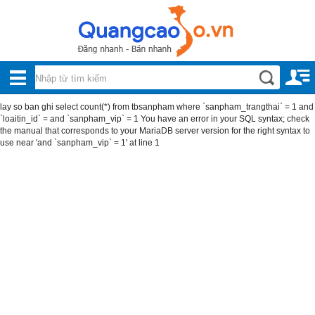
Nội, ngoại thất
TOÀN
Đồ gia dụng
BỘ
Điện thoại, Viễn thông
lay so ban ghi select count(*) from tbsanpham where `sanpham_trangthai` = 1 and
DANH
`loaitin_id` = and `sanpham_vip` = 1 You have an error in your SQL syntax; check
Nhà và Đất
the manual that corresponds to your MariaDB server version for the right syntax to
MỤC
use near 'and `sanpham_vip` = 1' at line 1
Dịch vụ
Công nghiệp, xây dựng