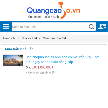
Nội, ngoại thất
TOÀN
Đồ gia dụng
BỘ
Điện thoại, Viễn thông
DANH
Trang chủ
Nhà và Đất
Mua bán nhà đất
Nhà và Đất
MỤC
Mua bán nhà đất
Cho thuê nhà đất
Bán shophouse pk ánh sao chỉ với vốn 2 tỷ – sở
Mua bán nhà đất
hữu ngay shophouse đẳng cấp
Dịch vụ
6,071,000,000₫
Giá:
Hải Phòng
(
323
0
)
Công nghiệp, xây dựng