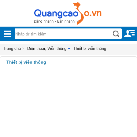
Nội, ngoại thất
TOÀN
Đồ gia dụng
BỘ
Điện thoại, Viễn thông
DANH
Trang chủ
Điện thoại, Viễn thông
Thiết bị viễn thông
Điện thoại
MỤC
Thiết bị viễn thông
Laptop và Máy tính
Điện tử và âm thanh
Kỹ thuật số
Sửa chữa điện thoại
Thiết bị văn phòng
Dịch vụ viễn thông
Thiết bị viễn thông