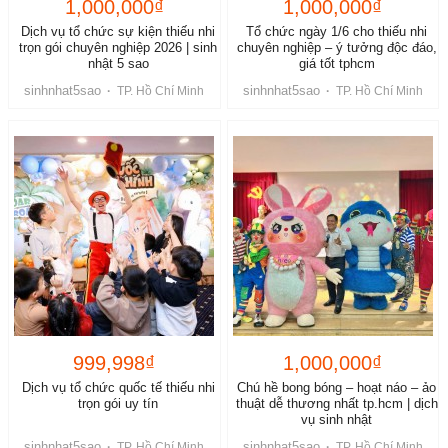
1,000,000₫
1,000,000₫
Dịch vụ tổ chức sự kiện thiếu nhi
Tổ chức ngày 1/6 cho thiếu nhi
trọn gói chuyên nghiệp 2026 | sinh
chuyên nghiệp – ý tưởng độc đáo,
nhật 5 sao
giá tốt tphcm
sinhnhat5sao
sinhnhat5sao
·
TP. Hồ Chí Minh
·
TP. Hồ Chí Minh
999,998₫
1,000,000₫
Dịch vụ tổ chức quốc tế thiếu nhi
Chú hề bong bóng – hoạt náo – ảo
trọn gói uy tín
thuật dễ thương nhất tp.hcm | dịch
vụ sinh nhật
sinhnhat5sao
sinhnhat5sao
·
TP. Hồ Chí Minh
·
TP. Hồ Chí Minh