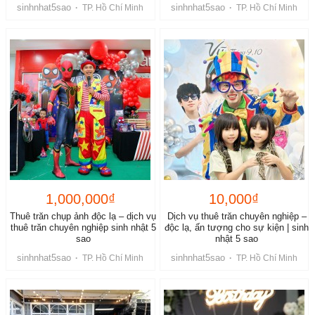
sinhnhat5sao
sinhnhat5sao
·
TP. Hồ Chí Minh
·
TP. Hồ Chí Minh
1,000,000₫
10,000₫
Thuê trăn chụp ảnh độc lạ – dịch vụ
Dịch vụ thuê trăn chuyên nghiệp –
thuê trăn chuyên nghiệp sinh nhật 5
độc lạ, ấn tượng cho sự kiện | sinh
sao
nhật 5 sao
sinhnhat5sao
sinhnhat5sao
·
TP. Hồ Chí Minh
·
TP. Hồ Chí Minh