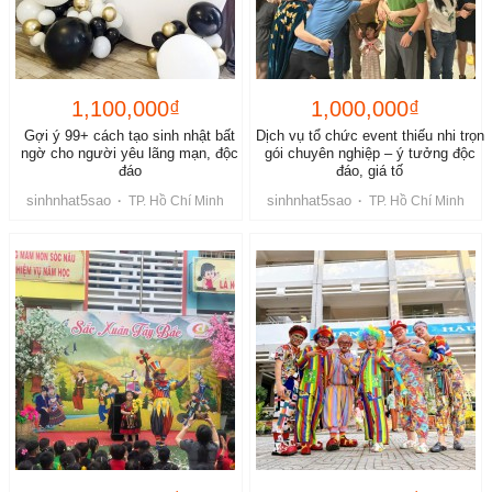
1,100,000₫
1,000,000₫
Gợi ý 99+ cách tạo sinh nhật bất
Dịch vụ tổ chức event thiếu nhi trọn
ngờ cho người yêu lãng mạn, độc
gói chuyên nghiệp – ý tưởng độc
đáo
đáo, giá tố
sinhnhat5sao
sinhnhat5sao
·
TP. Hồ Chí Minh
·
TP. Hồ Chí Minh