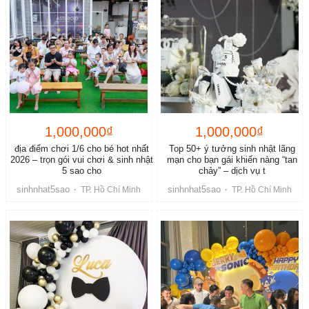
1,000,000₫
1,000,000₫
địa điểm chơi 1/6 cho bé hot nhất
Top 50+ ý tưởng sinh nhật lãng
2026 – trọn gói vui chơi & sinh nhật
mạn cho bạn gái khiến nàng “tan
5 sao cho
chảy” – dịch vụ t
sinhnhat5sao
sinhnhat5sao
·
TP. Hồ Chí Minh
·
TP. Hồ Chí Minh