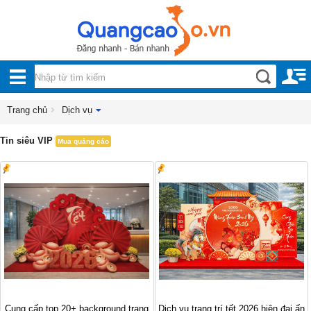
Nội, ngoại thất
TOÀN
Đồ gia dụng
BỘ
Điện thoại, Viễn thông
DANH
Trang chủ
Dịch vụ
Nhà và Đất
MỤC
Tin siêu VIP
Mua quảng cáo
Dịch vụ
Công nghiệp, xây dựng
Cung cấp top 20+ background trang
Dịch vụ trang trí tết 2026 hiện đại ấn