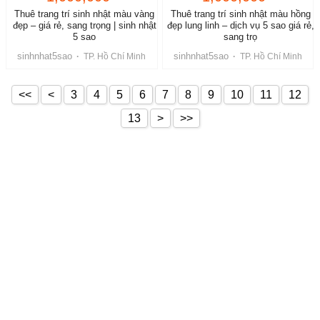
Thuê trang trí sinh nhật màu vàng
Thuê trang trí sinh nhật màu hồng
đẹp – giá rẻ, sang trọng | sinh nhật
đẹp lung linh – dịch vụ 5 sao giá rẻ,
5 sao
sang trọ
sinhnhat5sao
sinhnhat5sao
·
TP. Hồ Chí Minh
·
TP. Hồ Chí Minh
<<
<
3
4
5
6
7
8
9
10
11
12
13
>
>>