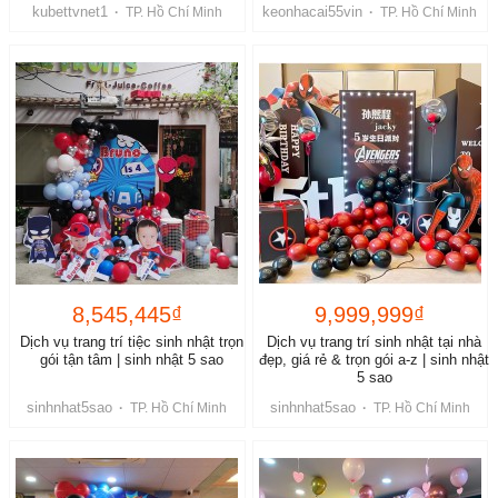
kubettvnet1
keonhacai55vin
·
TP. Hồ Chí Minh
·
TP. Hồ Chí Minh
8,545,445₫
9,999,999₫
Dịch vụ trang trí tiệc sinh nhật trọn
Dịch vụ trang trí sinh nhật tại nhà
gói tận tâm | sinh nhật 5 sao
đẹp, giá rẻ & trọn gói a-z | sinh nhật
5 sao
sinhnhat5sao
sinhnhat5sao
·
TP. Hồ Chí Minh
·
TP. Hồ Chí Minh