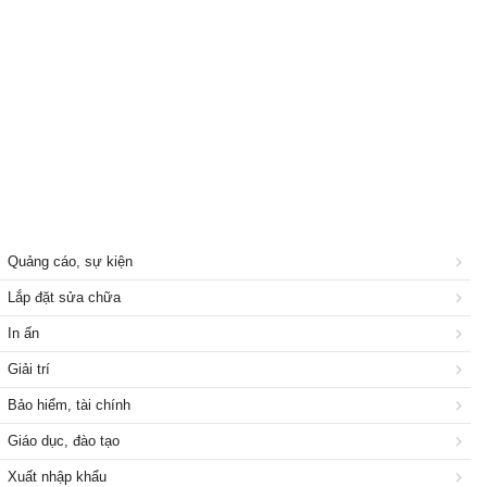
Quảng cáo, sự kiện
Lắp đặt sửa chữa
In ấn
Giải trí
Bảo hiểm, tài chính
Giáo dục, đào tạo
Xuất nhập khẩu