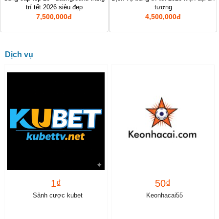
trí tết 2026 siêu đẹp
tượng
7,500,000đ
4,500,000đ
Dịch vụ
1₫
50₫
Sảnh cược kubet
Keonhacai55