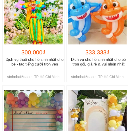
300,000₫
333,333₫
Dịch vụ thuê chú hề sinh nhật cho
Dịch vụ chú hề sinh nhật cho bé
bé - tạo tiếng cười trọn vẹn
trọn gói, giá rẻ & vui nhộn nhất
sinhnhat5sao
sinhnhat5sao
·
TP. Hồ Chí Minh
·
TP. Hồ Chí Minh