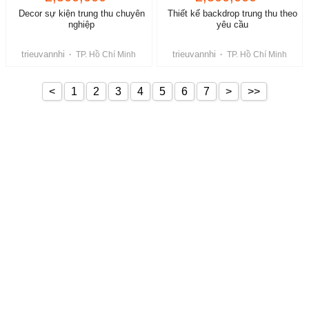
Decor sự kiện trung thu chuyên
Thiết kế backdrop trung thu theo
nghiệp
yêu cầu
trieuvannhi
trieuvannhi
·
TP. Hồ Chí Minh
·
TP. Hồ Chí Minh
<
1
2
3
4
5
6
7
>
>>