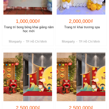
1,000,000₫
2,000,000₫
Trang trí bong bóng khai giảng năm
Trang trí khai trương spa
học mới
Monparty
Monparty
·
TP. Hồ Chí Minh
·
TP. Hồ Chí Minh
2,500,000₫
2,500,000₫