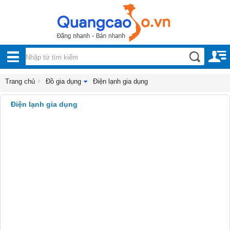
Nội, ngoại thất
TOÀN
Đồ gia dụng
BỘ
Điện thoại, Viễn thông
DANH
Trang chủ
Đồ gia dụng
Điện lạnh gia dụng
Nhà và Đất
MỤC
Điện lạnh gia dụng
Dịch vụ
Công nghiệp, xây dựng