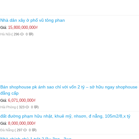
Nhà dân xây ở phố vũ tông phan
15,800,000,000₫
Giá:
Hà Nội
(
296
0
)
Bán shophouse pk ánh sao chỉ với vốn 2 tỷ – sở hữu ngay shophouse
đẳng cấp
6,071,000,000₫
Giá:
Hải Phòng
(
323
0
)
đất đường phạm hữu nhật, khuê mỹ, nhsơn, đ nẵng, 105m2/8,x tỷ
8,000,000,000₫
Giá:
Đà Nẵng
(
297
0
)
Nhà chính chủ 1 trệt 2 lầu 3pn , 3wc