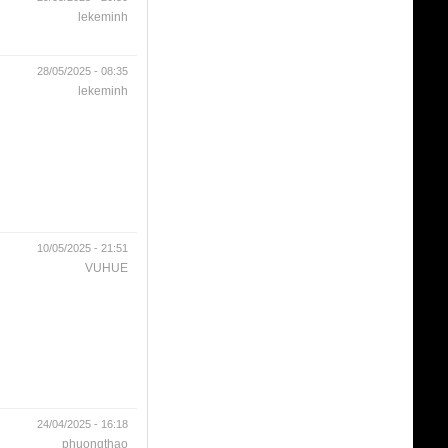
lekeminh
28/05/2025 - 08:35
lekeminh
10/05/2025 - 21:51
VUHUE
24/04/2025 - 16:18
phuongthao