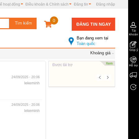
ế hoạt động
Điều khoản & Chính sách
Đăng tin
Đăng nhập
0
ĐĂNG TIN NGAY
Tài
khoản
Bạn đang xem tại
Toàn quốc
Góp ý
Khoảng giá
Xem
Được tài trợ
Hỗ trợ
24/09/2025 - 20:06
lekeminh
24/09/2025 - 20:06
lekeminh