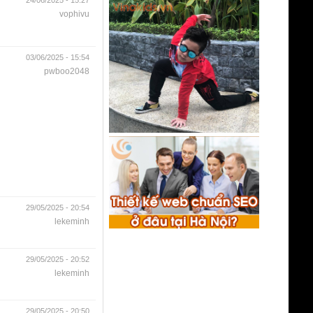
vophivu
03/06/2025 - 15:54
pwboo2048
29/05/2025 - 20:54
lekeminh
29/05/2025 - 20:52
lekeminh
29/05/2025 - 20:50