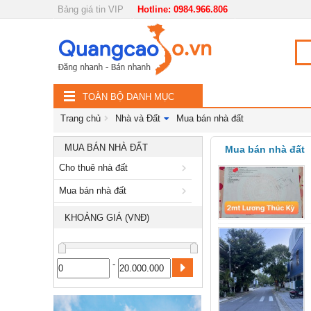
Bảng giá tin VIP
Hotline: 0984.966.806
Nội, ngoại thất
TOÀN
Đồ gia dụng
BỘ
Điện thoại, Viễn thông
TOÀN BỘ DANH MỤC
DANH
Nhà và Đất
Trang chủ
Nhà và Đất
Mua bán nhà đất
MỤC
Dịch vụ
MUA BÁN NHÀ ĐẤT
Mua bán nhà đất
Cho thuê nhà đất
Công nghiệp, xây dựng
Mua bán nhà đất
KHOẢNG GIÁ (VNĐ)
-