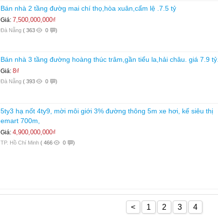
Bán nhà 2 tầng đườg mai chí thọ,hòa xuân,cẩm lệ .7.5 tỷ
7,500,000,000₫
Giá:
Đà Nẵng
(
363
0
)
Bán nhà 3 tầng đường hoàng thúc trâm,gần tiểu la,hải châu. giá 7.9 tỷ
8₫
Giá:
Đà Nẵng
(
393
0
)
5ty3 hạ nốt 4ty9, mời môi giới 3% đường thông 5m xe hơi, kế siêu thị
emart 700m,
4,900,000,000₫
Giá:
TP. Hồ Chí Minh
(
466
0
)
<
1
2
3
4