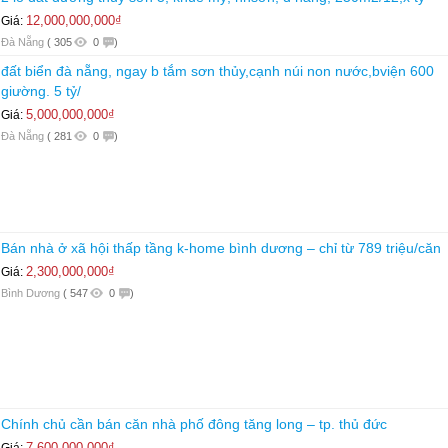
12,000,000,000₫
Giá:
Đà Nẵng
(
305
0
)
đất biển đà nẵng, ngay b tắm sơn thủy,cạnh núi non nước,bviện 600
giường. 5 tỷ/
5,000,000,000₫
Giá:
Đà Nẵng
(
281
0
)
Bán nhà ở xã hội thấp tầng k-home bình dương – chỉ từ 789 triệu/căn
2,300,000,000₫
Giá:
Bình Dương
(
547
0
)
Chính chủ cần bán căn nhà phố đông tăng long – tp. thủ đức
7,600,000,000₫