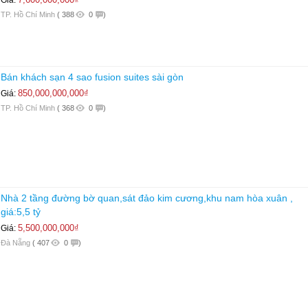
Giá:
TP. Hồ Chí Minh
(
388
0
)
Bán khách sạn 4 sao fusion suites sài gòn
850,000,000,000₫
Giá:
TP. Hồ Chí Minh
(
368
0
)
Nhà 2 tầng đường bờ quan,sát đảo kim cương,khu nam hòa xuân ,
giá:5,5 tỷ
5,500,000,000₫
Giá:
Đà Nẵng
(
407
0
)