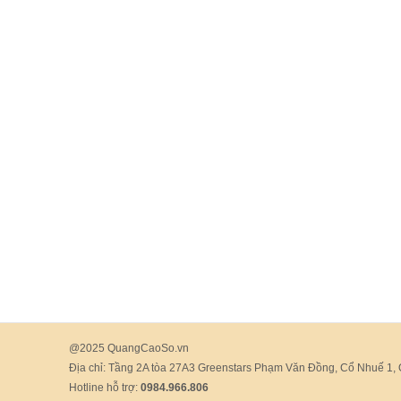
@2025 QuangCaoSo.vn
Địa chỉ: Tầng 2A tòa 27A3 Greenstars Phạm Văn Đồng, Cổ Nhuế 1,
Hotline hỗ trợ:
0984.966.806