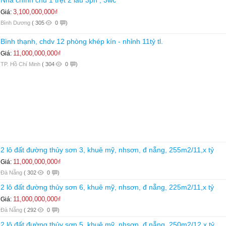
3,100,000,000₫
Giá:
Bình Dương
(
305
0
)
Bình thạnh, chdv 12 phòng khép kín - nhỉnh 11tỷ tl.
11,000,000,000₫
Giá:
TP. Hồ Chí Minh
(
304
0
)
2 lô đất đường thủy sơn 3, khuê mỹ, nhsơn, đ nẵng, 255m2/11,x tỷ
11,000,000,000₫
Giá:
Đà Nẵng
(
302
0
)
2 lô đất đường thủy sơn 6, khuê mỹ, nhsơn, đ nẵng, 225m2/11,x tỷ
11,000,000,000₫
Giá:
Đà Nẵng
(
292
0
)
2 lô đất đường thủy sơn 5, khuê mỹ, nhsơn, đ nẵng, 250m2/12,x tỷ