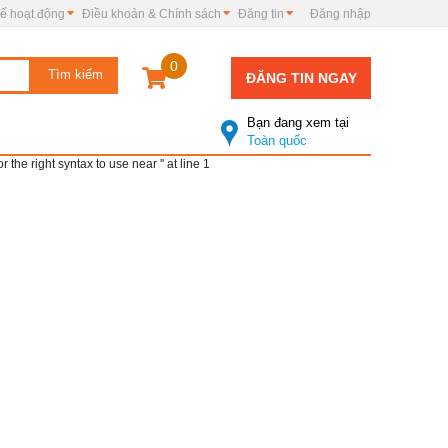
ế hoạt động
Điều khoản & Chính sách
Đăng tin
Đăng nhập
0
ĐĂNG TIN NGAY
Bạn đang xem tại
Toàn quốc
e right syntax to use near '' at line 1