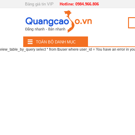
Bảng giá tin VIP
Hotline: 0984.966.806
Nội, ngoại thất
TOÀN
Đồ gia dụng
BỘ
Điện thoại, Viễn thông
TOÀN BỘ DANH MỤC
DANH
view_table_by_query select * from tbuser where user_id = You have an error in your 
Nhà và Đất
MỤC
Dịch vụ
Công nghiệp, xây dựng