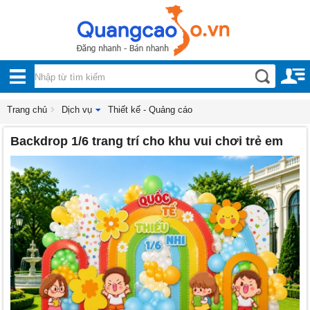
Nội, ngoại thất
TOÀN
Đồ gia dụng
BỘ
Điện thoại, Viễn thông
DANH
Trang chủ
Dịch vụ
Thiết kế - Quảng cáo
Nhà và Đất
Backdrop 1/6 trang trí cho khu vui chơi trẻ em
MỤC
Dịch vụ
Công nghiệp, xây dựng