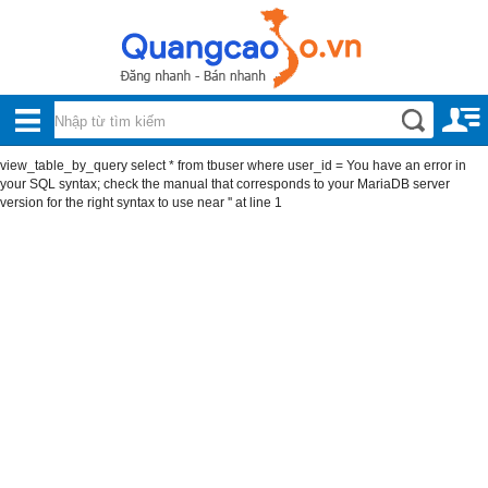
Nội, ngoại thất
TOÀN
Đồ gia dụng
BỘ
Điện thoại, Viễn thông
view_table_by_query select * from tbuser where user_id = You have an error in
DANH
your SQL syntax; check the manual that corresponds to your MariaDB server
Nhà và Đất
version for the right syntax to use near '' at line 1
MỤC
Dịch vụ
Công nghiệp, xây dựng