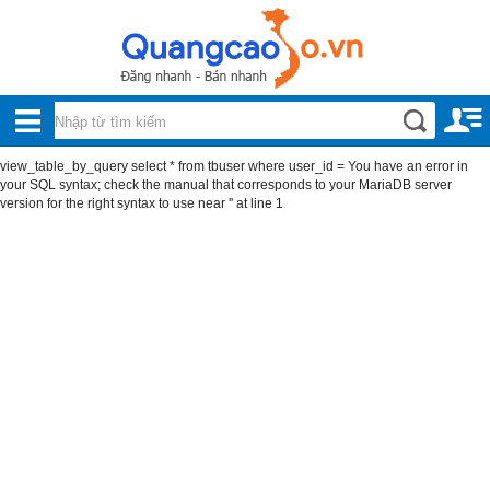
Nội, ngoại thất
TOÀN
Đồ gia dụng
BỘ
Điện thoại, Viễn thông
view_table_by_query select * from tbuser where user_id = You have an error in
DANH
your SQL syntax; check the manual that corresponds to your MariaDB server
Nhà và Đất
version for the right syntax to use near '' at line 1
MỤC
Dịch vụ
Công nghiệp, xây dựng