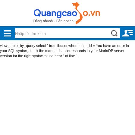
Nội, ngoại thất
TOÀN
Đồ gia dụng
BỘ
Điện thoại, Viễn thông
view_table_by_query select * from tbuser where user_id = You have an error in
DANH
your SQL syntax; check the manual that corresponds to your MariaDB server
Nhà và Đất
version for the right syntax to use near '' at line 1
MỤC
Dịch vụ
Công nghiệp, xây dựng