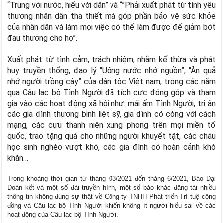
“Trung với nước, hiếu với dân” và “”Phải xuất phát từ tình yêu
thương nhân dân tha thiết mà góp phần bảo vệ sức khỏe
của nhân dân và làm mọi việc có thể làm được để giảm bớt
đau thương cho họ”.
Xuất phát từ tình cảm, trách nhiệm, nhằm kế thừa và phát
huy truyền thống, đạo lý “Uống nước nhớ nguồn”, “Ăn quả
nhớ người trồng cây” của dân tộc Việt nam, trong các năm
qua Câu lạc bộ Tình Người đã tích cực đóng góp và tham
gia vào các hoạt động xã hội như: mái ấm Tình Người, tri ân
các gia đình thương binh liệt sỹ, gia đình có công với cách
mạng, các cựu thanh niên xung phong trên mọi miền tổ
quốc, trao tặng quà cho những người khuyết tật, các cháu
học sinh nghèo vượt khó, các gia đình có hoàn cảnh khó
khăn…
Trong khoảng thời gian từ tháng 03/2021 đến tháng 6/2021, Báo Đại
Đoàn kết và một số đài truyền hình, một số báo khác đăng tải nhiều
thông tin không đúng sự thật về Công ty TNHH Phát triển Trí tuệ cộng
đồng và Câu lạc bộ Tình Người khiến không ít người hiểu sai về các
hoạt động của Câu lạc bộ Tình Người.