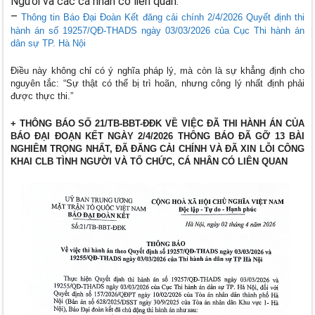
Người và các cá nhân có liên quan.
–
Thông tin Báo Đại Đoàn Kết đ
ăng cải chính 2/4/2026
Quyết định thi
hành án số 19257/QĐ-THADS ngày 03/03/2026 của Cục Thi hành án
dân sự TP. Hà Nội
Điều này không chỉ có ý nghĩa pháp lý, mà còn là sự khẳng định cho
nguyên tắc:
“Sự thật có thể bị trì hoãn, nhưng công lý nhất định phải
được thực thi.”
+ THÔNG BÁO SỐ 21/TB-BBT-ĐĐK VỀ VIỆC ĐÃ THI HÀNH ÁN CỦA
BÁO ĐẠI ĐOẠN KẾT NGÀY 2/4/2026 THÔNG BÁO ĐÃ GỠ 13 BÀI
NGHIÊM TRỌNG NHẤT, ĐÃ ĐĂNG CẢI CHÍNH VÀ ĐÃ XIN LỖI CÔNG
KHAI CLB TÌNH NGƯỜI VÀ TỔ CHỨC, CÁ NHÂN CÓ LIÊN QUAN