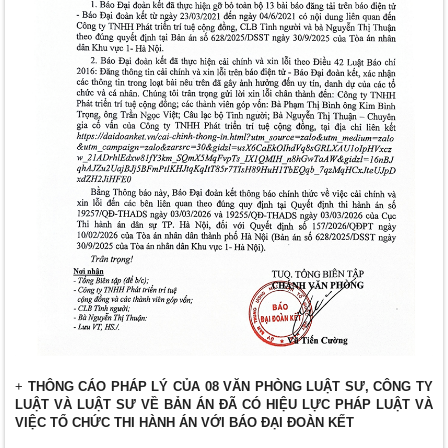
+
THÔNG CÁO PHÁP LÝ CỦA 08 VĂN PHÒNG LUẬT SƯ, CÔNG TY
LUẬT VÀ LUẬT SƯ VỀ BẢN ÁN ĐÃ CÓ HIỆU LỰC PHÁP LUẬT VÀ
VIỆC TỔ CHỨC THI HÀNH ÁN VỚI BÁO ĐẠI ĐOÀN KẾT