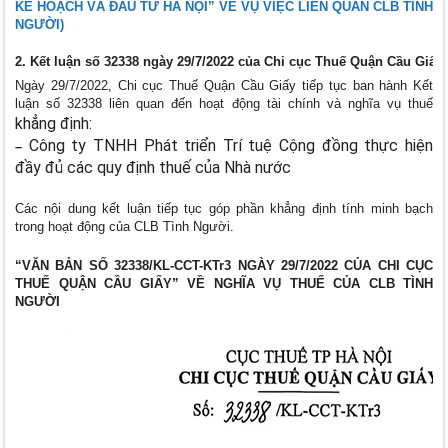
KẾ HOẠCH VÀ ĐẦU TƯ HÀ NỘI” VỀ VỤ VIỆC LIÊN QUAN CLB TÌNH
NGƯỜI)
2. Kết luận số 32338 ngày 29/7/2022 của Chi cục Thuế Quận Cầu Giấy
Ngày 29/7/2022, Chi cục Thuế Quận Cầu Giấy tiếp tục ban hành Kết
luận số 32338 liên quan đến hoạt động tài chính và nghĩa vụ thuế
khẳng định:
Công ty TNHH Phát triển Trí tuệ Cộng đồng thực hiện
–
đầy đủ các quy định thuế của Nhà nước
Các nội dung kết luận tiếp tục góp phần khẳng định tính minh bạch
trong hoạt động của CLB Tình Người.
“VĂN BẢN SỐ 32338/KL-CCT-KTr3 NGÀY 29/7/2022 CỦA CHI CỤC
THUẾ QUẬN CẦU GIẤY” VỀ NGHĨA VỤ THUẾ CỦA CLB TÌNH
NGƯỜI