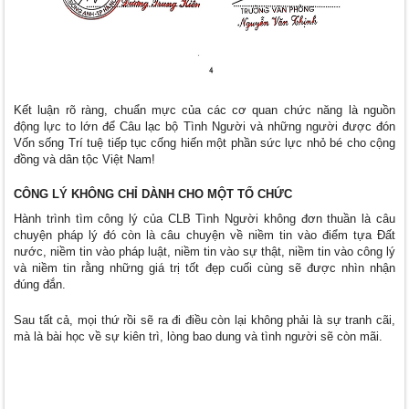
Kết luận rõ ràng, chuẩn mực của các cơ quan chức năng là nguồn
động lực to lớn để Câu lạc bộ Tình Người và những người được đón
Vốn sống Trí tuệ tiếp tục cống hiến một phần sức lực nhỏ bé cho cộng
đồng và dân tộc Việt Nam!
CÔNG LÝ KHÔNG CHỈ DÀNH CHO MỘT TỔ CHỨC
Hành trình tìm công lý của CLB Tình Người không đơn thuần là câu
chuyện pháp lý đ
ó còn là câu chuyện về n
iềm tin vào điểm tựa Đất
nước, niềm tin vào pháp luật, niềm tin vào sự thật, niềm tin vào công lý
và niềm tin rằng những giá trị tốt đẹp cuối cùng sẽ được nhìn nhận
đúng đắn.
Sau tất cả, mọi thứ rồi sẽ ra đi điều còn lại không phải là sự tranh cãi,
mà là bài học về sự kiên trì, lòng bao dung và tình người sẽ còn mãi.