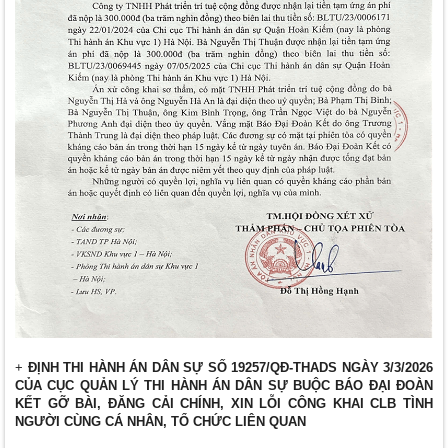
+
ĐỊNH THI HÀNH ÁN DÂN SỰ SỐ 19257/QĐ-THADS NGÀY 3/3/2026
CỦA CỤC QUẢN LÝ THI HÀNH ÁN DÂN SỰ BUỘC BÁO ĐẠI ĐOÀN
KẾT GỠ BÀI, ĐĂNG CẢI CHÍNH, XIN LỖI CÔNG KHAI CLB TÌNH
NGƯỜI CÙNG CÁ NHÂN, TỔ CHỨC LIÊN QUAN