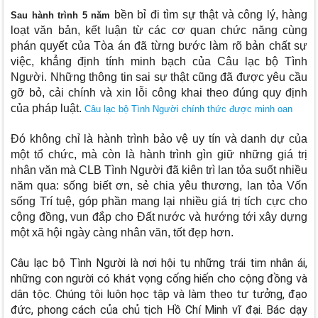
bền bỉ đi tìm sự thật và công lý, hàng
Sau hành trình 5 năm
loạt văn bản, kết luận từ các cơ quan chức năng cùng
phán quyết của Tòa án đã từng bước làm rõ bản chất sự
việc, khẳng định tính minh bạch của Câu lạc bộ Tình
Người. Những thông tin sai sự thật cũng đã được yêu cầu
gỡ bỏ, cải chính và xin lỗi công khai theo đúng quy định
của pháp luật.
Câu lạc bộ Tình Người chính thức được minh oan
Đó không chỉ là hành trình bảo vệ uy tín và danh dự của
một tổ chức, mà còn là hành trình gìn giữ những giá trị
nhân văn mà CLB Tình Người đã kiên trì lan tỏa suốt nhiều
năm qua: sống biết ơn, sẻ chia yêu thương, lan tỏa Vốn
sống Trí tuệ, góp phần mang lại nhiều giá trị tích cực cho
cộng đồng, vun đắp cho Đất nước và hướng tới xây dựng
một xã hội ngày càng nhân văn, tốt đẹp hơn.
Câu lạc bộ Tình Người là nơi hội tụ những trái tim nhân ái,
những con người có khát vọng cống hiến cho cộng đồng và
dân tộc. Chúng tôi luôn học tập và làm theo tư tưởng, đạo
đức, phong cách của chủ tịch Hồ Chí Minh vĩ đại. Bác dạy