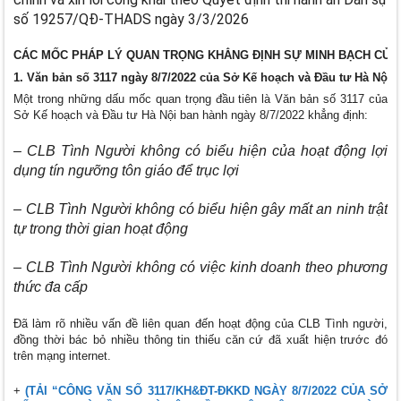
số 19257/QĐ-THADS ngày 3/3/2026
CÁC MỐC PHÁP LÝ QUAN TRỌNG KHẲNG ĐỊNH SỰ MINH BẠCH CỦA 
1. Văn bản số 3117 ngày 8/7/2022 của Sở Kế hoạch và Đầu tư Hà Nội
Một trong những dấu mốc quan trọng đầu tiên là Văn bản số 3117 của
Sở Kế hoạch và Đầu tư Hà Nội ban hành ngày 8/7/2022 khẳng định:
– CLB Tình Người không có biểu hiện của hoạt động lợi
dụng tín ngưỡng tôn giáo để trục lợi
– CLB Tình Người không có biểu hiện gây mất an ninh trật
tự trong thời gian hoạt động
– CLB Tình Người không có việc kinh doanh theo phương
thức đa cấp
Đã làm rõ nhiều vấn đề liên quan đến hoạt động của CLB Tình người,
đồng thời bác bỏ nhiều thông tin thiếu căn cứ đã xuất hiện trước đó
trên mạng internet.
+
(TẢI “CÔNG VĂN SỐ 3117/KH&ĐT-ĐKKD NGÀY 8/7/2022 CỦA SỞ