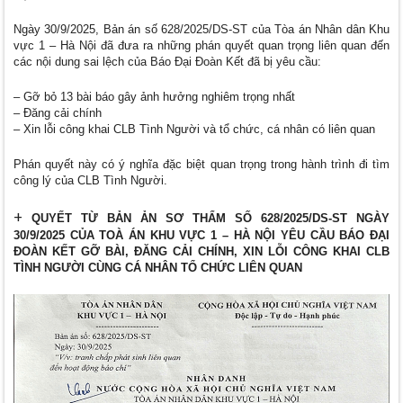
Ngày 30/9/2025, Bản án số 628/2025/DS-ST của Tòa án Nhân dân Khu
vực 1 – Hà Nội đã đưa ra những phán quyết quan trọng liên quan đến
các nội dung sai lệch của Báo Đại Đoàn Kết đã bị yêu cầu:
– Gỡ bỏ 13 bài báo gây ảnh hưởng nghiêm trọng nhất
– Đăng cải chính
– Xin lỗi công khai CLB Tình Người và tổ chức, cá nhân có liên quan
Phán quyết này có ý nghĩa đặc biệt quan trọng trong hành trình đi tìm
công lý của CLB Tình Người.
+
QUYẾT TỪ BẢN ẢN SƠ THẨM SỐ 628/2025/DS-ST NGÀY
30/9/2025 CỦA TOÀ ÁN KHU VỰC 1 – HÀ NỘI YÊU CẦU BÁO ĐẠI
ĐOÀN KẾT GỠ BÀI, ĐĂNG CẢI CHÍNH, XIN LỖI CÔNG KHAI CLB
TÌNH NGƯỜI CÙNG CÁ NHÂN TỔ CHỨC LIÊN QUAN