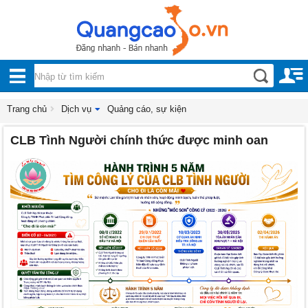
Nội, ngoại thất
TOÀN
Đồ gia dụng
BỘ
Điện thoại, Viễn thông
DANH
Trang chủ
Dịch vụ
Quảng cáo, sự kiện
Nhà và Đất
CLB Tình Người chính thức được minh oan
MỤC
Dịch vụ
Công nghiệp, xây dựng