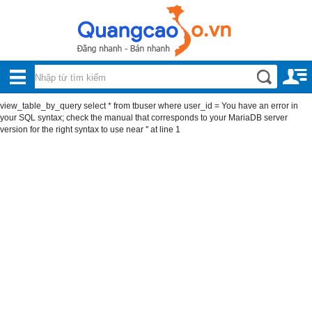
Nội, ngoại thất
TOÀN
Đồ gia dụng
BỘ
Điện thoại, Viễn thông
view_table_by_query select * from tbuser where user_id = You have an error in
DANH
your SQL syntax; check the manual that corresponds to your MariaDB server
Nhà và Đất
version for the right syntax to use near '' at line 1
MỤC
Dịch vụ
Công nghiệp, xây dựng