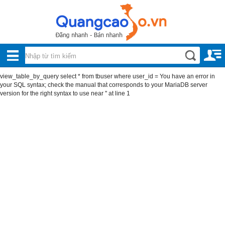
Nội, ngoại thất
TOÀN
Đồ gia dụng
BỘ
Điện thoại, Viễn thông
view_table_by_query select * from tbuser where user_id = You have an error in
DANH
your SQL syntax; check the manual that corresponds to your MariaDB server
Nhà và Đất
version for the right syntax to use near '' at line 1
MỤC
Dịch vụ
Công nghiệp, xây dựng