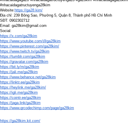
#nhacaidagatructuyenga28kim
Website:
https://ga28.kim/
Địa chỉ: 239 Bông Sao, Phường 5, Quận 8, Thành phố Hồ Chí Minh
SĐT: 0902302712
Email: ga28kim@gmail.com
Social:
https://x.com/ga28kim
https://www.youtube.com/@ga28kim
https://www.pinterest.com/ga28kim/
https://www.twitch.tv/ga28kim
https://tumblr.com/ga28kim
https://gravatar.com/ga28kim
https://bit.ly/m/ga28kim
https://jali.me/ga28kim
https://www.behance.net/ga28kim
https://linktr.ee/ga28kim
https://heylink.me/ga28kim/
https://igli.me/ga28kim
https://cointr.ee/ga28kim
https://jaga.link/ga28kim
https://www.qrcodechimp.com/page/ga28kim
https://ga28kim.kit.com/