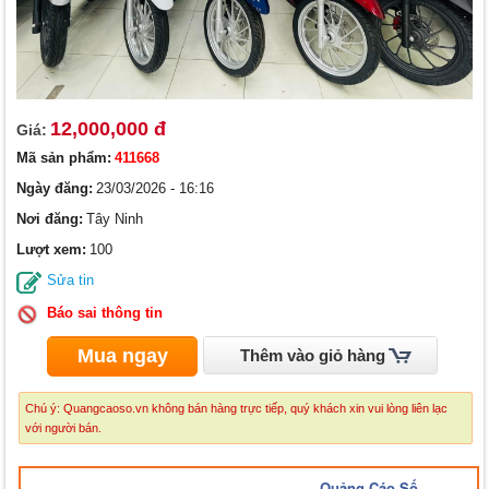
12,000,000 đ
Giá:
Mã sản phẩm:
411668
Ngày đăng:
23/03/2026 - 16:16
Nơi đăng:
Tây Ninh
Lượt xem:
100
Sửa tin
Báo sai thông tin
Mua ngay
Thêm vào giỏ hàng
Chú ý: Quangcaoso.vn không bán hàng trực tiếp, quý khách xin vui lòng liên lạc
với người bán.
Quảng Cáo Số