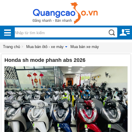
Nội, ngoại thất
TOÀN
Đồ gia dụng
BỘ
Điện thoại, Viễn thông
DANH
Trang chủ
Mua bán ôtô - xe máy
Mua bán xe máy
Nhà và Đất
Honda sh mode phanh abs 2026
MỤC
Dịch vụ
Công nghiệp, xây dựng