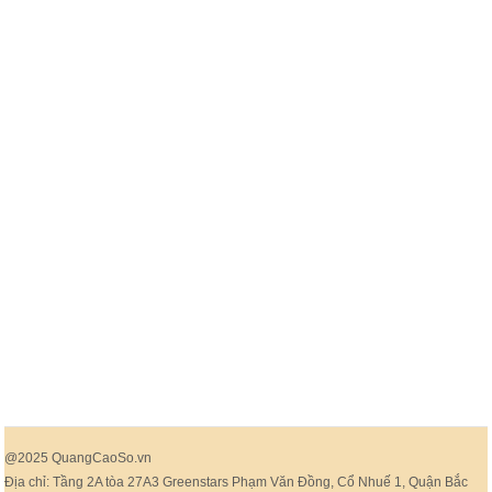
@2025 QuangCaoSo.vn
Địa chỉ: Tầng 2A tòa 27A3 Greenstars Phạm Văn Đồng, Cổ Nhuế 1, Quận Bắc