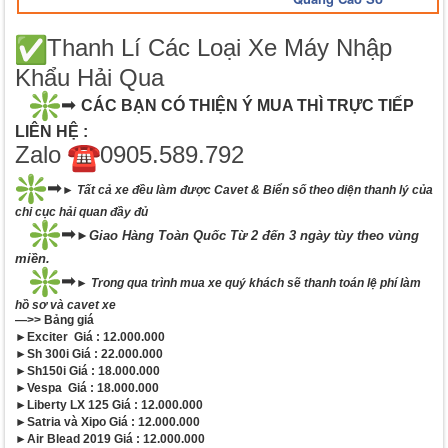
Thanh Lí Các Loại Xe Máy Nhập
Khẩu Hải Qua
➡
CÁC BẠN CÓ THIỆN Ý MUA THÌ TRỰC TIẾP
LIÊN HỆ :
Zalo
0905.589.792
➡
► Tất cả xe đều làm được Cavet & Biển số theo diện thanh lý của
chi cục hải quan đầy đủ
➡
►Giao Hàng Toàn Quốc Từ 2 đến 3 ngày tùy theo vùng
miền.
➡
► Trong qua trình mua xe quý khách sẽ thanh toán lệ phí làm
hồ sơ và cavet xe
—>>
Bảng giá
►Exciter Giá : 12.000.000
►Sh 300i Giá : 22.000.000
►Sh150i Giá : 18.000.000
►Vespa Giá : 18.000.000
►Liberty LX 125 Giá : 12.000.000
►Satria và Xipo Giá : 12.000.000
►Air Blead 2019 Giá : 12.000.000