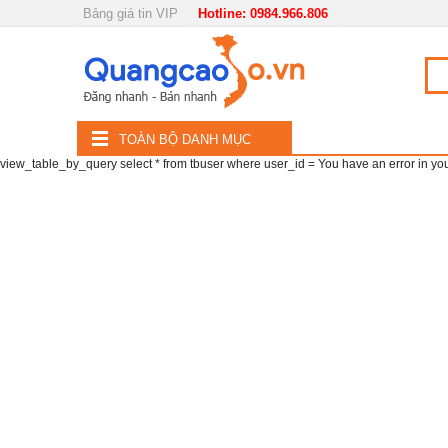
Bảng giá tin VIP
Hotline: 0984.966.806
Nội, ngoại thất
TOÀN
Đồ gia dụng
BỘ
Điện thoại, Viễn thông
TOÀN BỘ DANH MỤC
DANH
view_table_by_query select * from tbuser where user_id = You have an error in your 
Nhà và Đất
MỤC
Dịch vụ
Công nghiệp, xây dựng