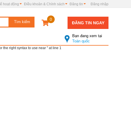
ế hoạt động
Điều khoản & Chính sách
Đăng tin
Đăng nhập
0
ĐĂNG TIN NGAY
Bạn đang xem tại
Toàn quốc
e right syntax to use near '' at line 1