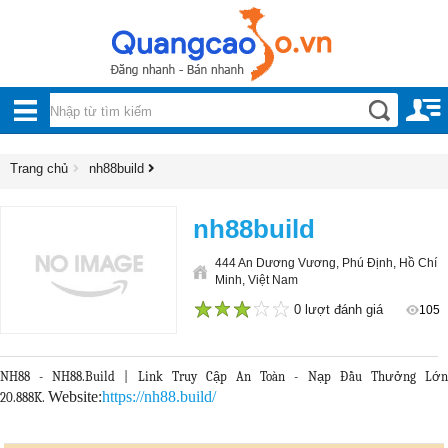
Nội, ngoại thất
TOÀN
Đồ gia dụng
BỘ
Điện thoại, Viễn thông
DANH
Trang chủ
nh88build
Nhà và Đất
MỤC
Dịch vụ
nh88build
Công nghiệp, xây dựng
444 An Dương Vương, Phú Định, Hồ Chí
Minh, Việt Nam
0 lượt đánh giá
105
1
2
3
4
5
NH88 - NH88.Build | Link Truy Cập An Toàn - Nạp Đầu Thưởng Lớn
Website:
https://nh88.build/
20.888K.