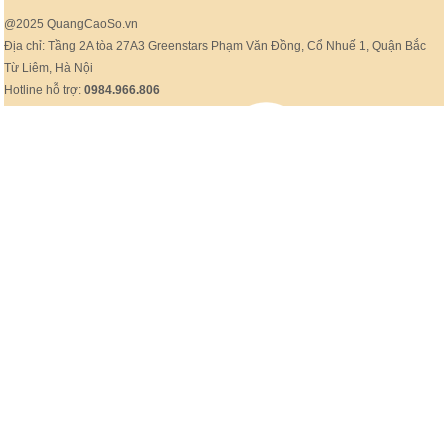
@2025 QuangCaoSo.vn
Địa chỉ: Tầng 2A tòa 27A3 Greenstars Phạm Văn Đồng, Cổ Nhuế 1, Quận Bắc
Từ Liêm, Hà Nội
Hotline hỗ trợ:
0984.966.806