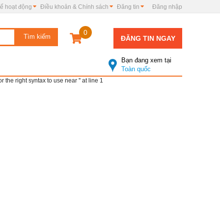
ế hoạt động
Điều khoản & Chính sách
Đăng tin
Đăng nhập
0
ĐĂNG TIN NGAY
Bạn đang xem tại
Toàn quốc
e right syntax to use near '' at line 1