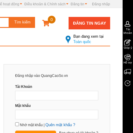
ế hoạt động
Điều khoản & Chính sách
Đăng tin
Đăng nhập
0
ĐĂNG TIN NGAY
Tài
khoản
Bạn đang xem tại
Toàn quốc
Góp ý
Hỗ trợ
Đăng nhập vào QuangCaoSo.vn
Tài Khoản
Mật khẩu
Quên mật khẩu ?
Nhớ mật khẩu |