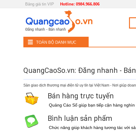
Bảng giá tin VIP
Hotline: 0984.966.806
Nội, ngoại thất
TOÀN
Đồ gia dụng
BỘ
Điện thoại, Viễn thông
TOÀN BỘ DANH MỤC
DANH
Nhà và Đất
MỤC
Dịch vụ
QuangCaoSo.vn: Đăng nhanh - Bá
Công nghiệp, xây dựng
Sàn giao dịch thương mại điện tử uy tín tại Việt Nam - Nơi giúp d
Bán hàng trực tuyến
Quảng Cáo Số giúp bạn tiếp cận hàng nghìn 
Bình luận sản phẩm
Chức năng giúp khách hàng tương tác với s