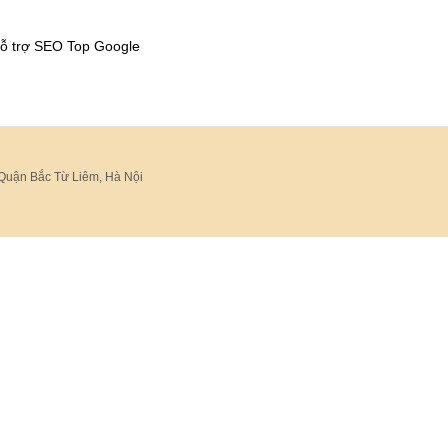
ỗ trợ SEO Top Google
 Quận Bắc Từ Liêm, Hà Nội