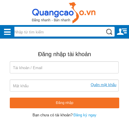
Nội, ngoại thất
TOÀN
Đồ gia dụng
BỘ
Điện thoại, Viễn thông
DANH
Nhà và Đất
Đăng nhập tài khoản
MỤC
Dịch vụ
Công nghiệp, xây dựng
Quên mật khẩu
Đăng nhập
Bạn chưa có tài khoản?
Đăng ký ngay