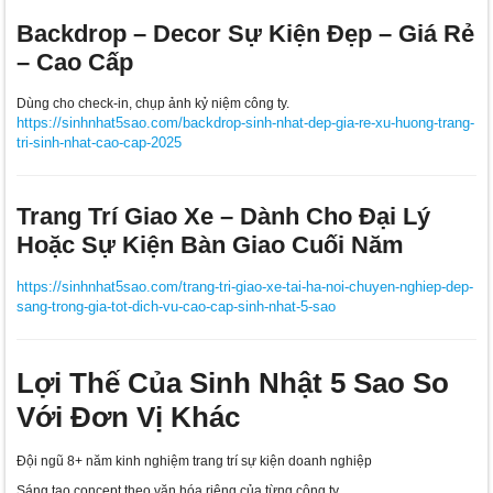
Backdrop – Decor Sự Kiện Đẹp – Giá Rẻ
– Cao Cấp
Dùng cho check-in, chụp ảnh kỷ niệm công ty.
https://sinhnhat5sao.com/backdrop-sinh-nhat-dep-gia-re-xu-huong-trang-
tri-sinh-nhat-cao-cap-2025
Trang Trí Giao Xe – Dành Cho Đại Lý
Hoặc Sự Kiện Bàn Giao Cuối Năm
https://sinhnhat5sao.com/trang-tri-giao-xe-tai-ha-noi-chuyen-nghiep-dep-
sang-trong-gia-tot-dich-vu-cao-cap-sinh-nhat-5-sao
Lợi Thế Của Sinh Nhật 5 Sao So
Với Đơn Vị Khác
Đội ngũ 8+ năm kinh nghiệm trang trí sự kiện doanh nghiệp
Sáng tạo concept theo văn hóa riêng của từng công ty