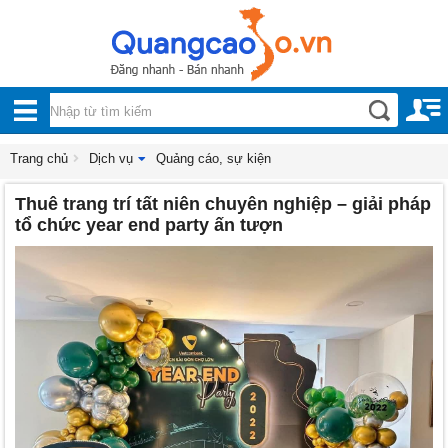
Nội, ngoại thất
TOÀN
Đồ gia dụng
BỘ
Điện thoại, Viễn thông
DANH
Trang chủ
Dịch vụ
Quảng cáo, sự kiện
Nhà và Đất
Thuê trang trí tất niên chuyên nghiệp – giải pháp
MỤC
Dịch vụ
tổ chức year end party ấn tượn
Công nghiệp, xây dựng