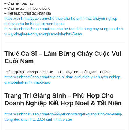
– Chú hề hoạt náo
– Chú hề tạo hình bong bóng
– Tiết mục tương tác khán giả
https://sinhnhat5sao.com/cho-thue-chu-he-sinh-nhat-chuyen-nghiep-
dich-vu-chu-he-5-sao-tai-hcm-ha-noi
https://sinhnhat5sao.com/thue-chu-he-tao-hinh-bong-bay-vung-tau-dich-
vu-uy-tin-gia-re-chuyen-nghiep-sinh-nhat-5-sao
Thuê Ca Sĩ – Làm Bừng Cháy Cuộc Vui
Cuối Năm
Phù hợp mọi concept: Acoustic – DJ – Nhạc trẻ – Dân gian – Bolero.
https://sinhnhat5sao.com/thue-ca-si-dam-cuoi-dich-vu-chuyen-nghiep-
gia-tot-nhat-sinh-nhat-5-sao
Trang Trí Giáng Sinh – Phù Hợp Cho
Doanh Nghiệp Kết Hợp Noel & Tất Niên
https://sinhnhat5sao.com/top-99-y-tuong-trang-tri-giang-sinh-dep-sang-
trong-doc-dao-nhat-2024-sinh-nhat-5-sao