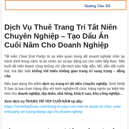
Quảng Cáo Số
Dịch Vụ Thuê Trang Trí Tất Niên
Chuyên Nghiệp – Tạo Dấu Ấn
Cuối Năm Cho Doanh Nghiệp
Tất niên (Year End Party) là sự kiện quan trọng để doanh nghiệp nhìn lại
hành trình trong năm, tri ân nhân sự và tạo động lực cho năm tiếp theo. Một
buổi tất niên thành công không chỉ cần kịch bản hấp dẫn, MC dẫn dắt cuốn
hút, mà đặc biệt
không thể thiếu không gian trang trí sang trọng – đẳng
cấp
.
Nếu bạn đang tìm kiếm
dịch vụ trang trí tất niên chuyên nghiệp
, Sinh Nhật
5 Sao là lựa chọn hàng đầu với kinh nghiệm tổ chức hàng nghìn sự kiện lớn
nhỏ cho
doanh nghiệp, tập đoàn, nhà hàng, khách sạn, khu công nghiệp…
Xem dịch vụ TRANG TRÍ YEP CUỐI NĂM tại đây:
https://sinhnhat5sao.com/trang-tri-yep-cuoi-nam-bi-quyet-to-chuc-year-
end-party-an-tuong-dang-cap-cho-doanh-nghiep