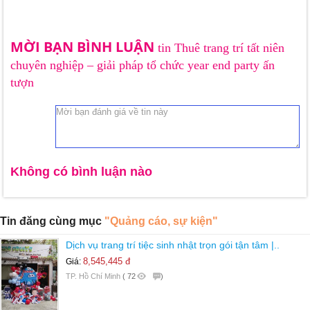
MỜI BẠN BÌNH LUẬN
tin Thuê trang trí tất niên
chuyên nghiệp – giải pháp tổ chức year end party ấn
tượn
Không có bình luận nào
Tin đăng cùng mục
"Quảng cáo, sự kiện"
Dịch vụ trang trí tiệc sinh nhật trọn gói tận tâm |..
8,545,445 đ
Giá:
TP. Hồ Chí Minh
(
72
)