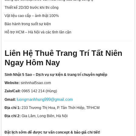
Thiết kế 2D/3D trước khi thi công
Vật liệu cao cấp – ảnh thật 100%
Bảo hành trong suốt sự kiện
Hỗ trợ HCM – Hà Nội và các tỉnh lân cận
Liên Hệ Thuê Trang Trí Tất Niên
Ngay Hôm Nay
Sinh Nhật 5 Sao – Dịch vụ sự kiện & trang trí chuyên nghiệp
Website:
sinhnhat5sao.com
Zalo/Call:
0965 142 214 (Hùng)
luongmanhhung999@gmail.com
Gmail:
Địa chỉ 1:
233 Trương Thị Hoa, P. Tân Thới Hiệp, TP.HCM
Địa chỉ 2:
Gia Lâm, Long Biên, Hà Nội
Đặt lịch sớm để được tư vấn concept & báo giá chi tiết!