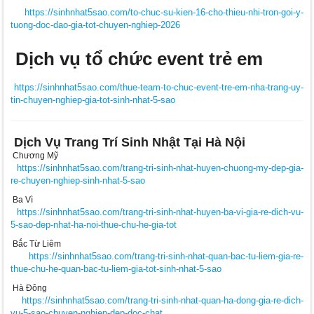
https://sinhnhat5sao.com/to-chuc-su-kien-16-cho-thieu-nhi-tron-goi-y-
tuong-doc-dao-gia-tot-chuyen-nghiep-2026
Dịch vụ tổ chức event trẻ em
https://sinhnhat5sao.com/thue-team-to-chuc-event-tre-em-nha-trang-uy-
tin-chuyen-nghiep-gia-tot-sinh-nhat-5-sao
Dịch Vụ Trang Trí Sinh Nhật Tại Hà Nội
Chương Mỹ
https://sinhnhat5sao.com/trang-tri-sinh-nhat-huyen-chuong-my-dep-gia-
re-chuyen-nghiep-sinh-nhat-5-sao
Ba Vì
https://sinhnhat5sao.com/trang-tri-sinh-nhat-huyen-ba-vi-gia-re-dich-vu-
5-sao-dep-nhat-ha-noi-thue-chu-he-gia-tot
Bắc Từ Liêm
https://sinhnhat5sao.com/trang-tri-sinh-nhat-quan-bac-tu-liem-gia-re-
thue-chu-he-quan-bac-tu-liem-gia-tot-sinh-nhat-5-sao
Hà Đông
https://sinhnhat5sao.com/trang-tri-sinh-nhat-quan-ha-dong-gia-re-dich-
vu-5-sao-chuyen-nghiep-dep-doc-chat