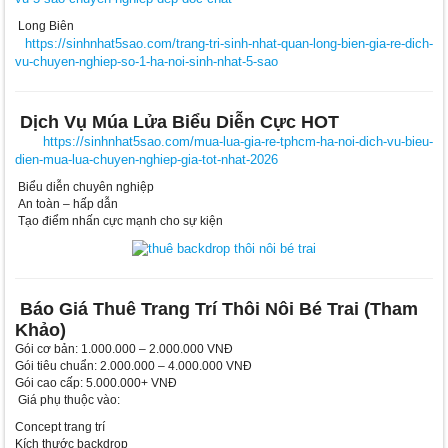
Long Biên
https://sinhnhat5sao.com/trang-tri-sinh-nhat-quan-long-bien-gia-re-dich-
vu-chuyen-nghiep-so-1-ha-noi-sinh-nhat-5-sao
Dịch Vụ Múa Lửa Biểu Diễn Cực HOT
https://sinhnhat5sao.com/mua-lua-gia-re-tphcm-ha-noi-dich-vu-bieu-
dien-mua-lua-chuyen-nghiep-gia-tot-nhat-2026
Biểu diễn chuyên nghiệp
An toàn – hấp dẫn
Tạo điểm nhấn cực mạnh cho sự kiện
Báo Giá Thuê Trang Trí Thôi Nôi Bé Trai (Tham
Khảo)
Gói cơ bản: 1.000.000 – 2.000.000 VNĐ
Gói tiêu chuẩn: 2.000.000 – 4.000.000 VNĐ
Gói cao cấp: 5.000.000+ VNĐ
Giá phụ thuộc vào:
Concept trang trí
Kích thước backdrop