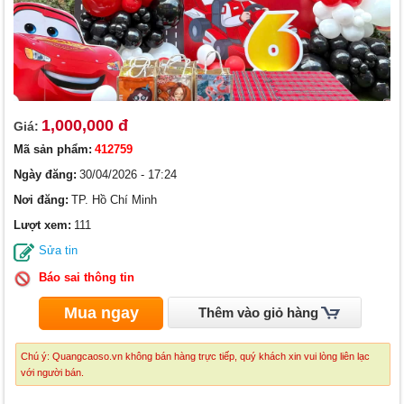
1,000,000 đ
Giá:
Mã sản phẩm:
412759
Ngày đăng:
30/04/2026 - 17:24
Nơi đăng:
TP. Hồ Chí Minh
Lượt xem:
111
Sửa tin
Báo sai thông tin
Mua ngay
Thêm vào giỏ hàng
Chú ý: Quangcaoso.vn không bán hàng trực tiếp, quý khách xin vui lòng liên lạc
với người bán.