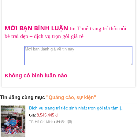
MỜI BẠN BÌNH LUẬN
tin Thuê trang trí thôi nôi
bé trai đẹp – dịch vụ trọn gói giá rẻ
Không có bình luận nào
Tin đăng cùng mục
"Quảng cáo, sự kiện"
Dịch vụ trang trí tiệc sinh nhật trọn gói tận tâm |..
8,545,445 đ
Giá:
TP. Hồ Chí Minh
(
84
)