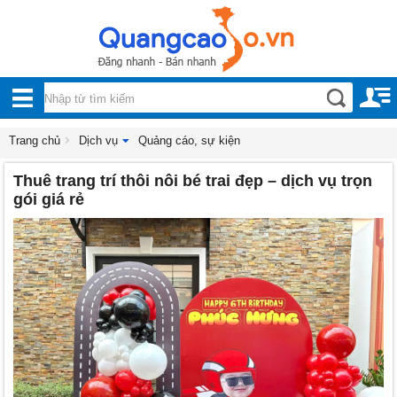
Nội, ngoại thất
TOÀN
Đồ gia dụng
BỘ
Điện thoại, Viễn thông
DANH
Trang chủ
Dịch vụ
Quảng cáo, sự kiện
Nhà và Đất
Thuê trang trí thôi nôi bé trai đẹp – dịch vụ trọn
MỤC
Dịch vụ
gói giá rẻ
Công nghiệp, xây dựng