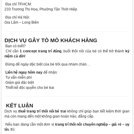
Địa chỉ TP.HCM:
233 Trương Thị Hoa, Phường Tân Thới Hiệp
Địa chỉ Hà Nội:
Gia Lâm – Long Biên
DỊCH VỤ GÂY TÒ MÒ KHÁCH HÀNG
Bạn có biết?
Chỉ cần
1 concept trang trí đúng
, buổi thôi nôi của bé có thể trở thành
kỷ
niệm cả đời
!
Đừng để ngày đặc biệt của bé trôi qua nhàm chán…
Liên hệ ngay hôm nay
để nhận:
Tư vấn miễn phí
Giảm giá đặc biệt
Thiết kế độc quyền cho bé trai
KẾT LUẬN
Dịch vụ
thuê trang trí thôi nôi bé trai
không chỉ giúp bạn tiết kiệm thời gian
mà còn mang đến một không gian hoàn hảo, đẳng cấp.
Nếu bạn đang cần một đơn vị
trang trí thôi nôi chuyên nghiệp – giá rẻ – uy
tín
, thì: