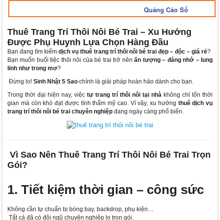
Quảng Cáo Số
Thuê Trang Trí Thôi Nôi Bé Trai – Xu Hướng
Được Phụ Huynh Lựa Chọn Hàng Đầu
Bạn đang tìm kiếm
dịch vụ thuê trang trí thôi nôi bé trai đẹp – độc – giá rẻ
?
Bạn muốn buổi tiệc thôi nôi của bé trai trở nên
ấn tượng – đáng nhớ – lung
linh như trong mơ
?
Đừng lo!
Sinh Nhật 5 Sao
chính là giải pháp hoàn hảo dành cho bạn.
Trong thời đại hiện nay, việc
tự trang trí thôi nôi tại nhà
không chỉ tốn thời
gian mà còn khó đạt được tính thẩm mỹ cao. Vì vậy, xu hướng
thuê dịch vụ
trang trí thôi nôi bé trai chuyên nghiệp
đang ngày càng phổ biến.
Vì Sao Nên Thuê Trang Trí Thôi Nôi Bé Trai Trọn
Gói?
1. Tiết kiệm thời gian – công sức
Không cần tự chuẩn bị bóng bay, backdrop, phụ kiện…
Tất cả đã có đội ngũ chuyên nghiệp lo trọn gói.