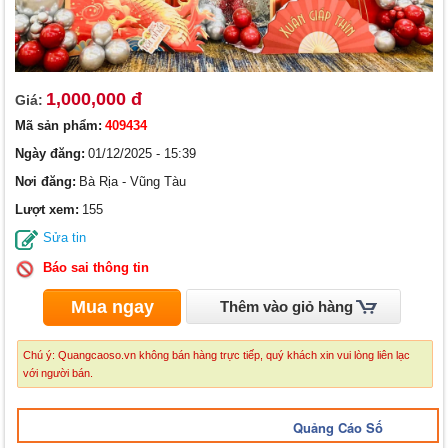
1,000,000 đ
Giá:
Mã sản phẩm:
409434
Ngày đăng:
01/12/2025 - 15:39
Nơi đăng:
Bà Rịa - Vũng Tàu
Lượt xem:
155
Sửa tin
Báo sai thông tin
Mua ngay
Thêm vào giỏ hàng
Chú ý: Quangcaoso.vn không bán hàng trực tiếp, quý khách xin vui lòng liên lạc
với người bán.
Quảng Cáo Số