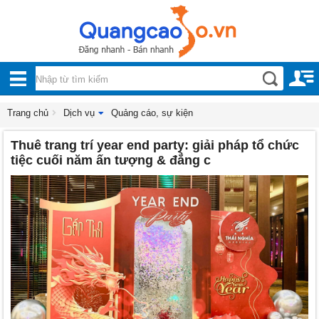
Nội, ngoại thất
TOÀN
Đồ gia dụng
BỘ
Điện thoại, Viễn thông
DANH
Trang chủ
Dịch vụ
Quảng cáo, sự kiện
Nhà và Đất
Thuê trang trí year end party: giải pháp tổ chức
MỤC
Dịch vụ
tiệc cuối năm ấn tượng & đẳng c
Công nghiệp, xây dựng