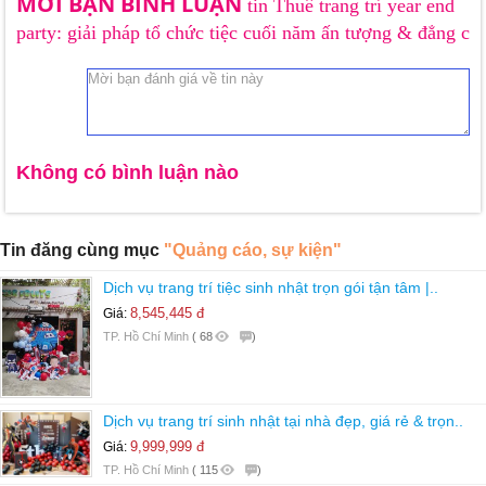
MỜI BẠN BÌNH LUẬN
tin Thuê trang trí year end
party: giải pháp tổ chức tiệc cuối năm ấn tượng & đẳng c
Không có bình luận nào
Tin đăng cùng mục
"Quảng cáo, sự kiện"
Dịch vụ trang trí tiệc sinh nhật trọn gói tận tâm |..
8,545,445 đ
Giá:
TP. Hồ Chí Minh
(
68
)
Dịch vụ trang trí sinh nhật tại nhà đẹp, giá rẻ & trọn..
9,999,999 đ
Giá:
TP. Hồ Chí Minh
(
115
)