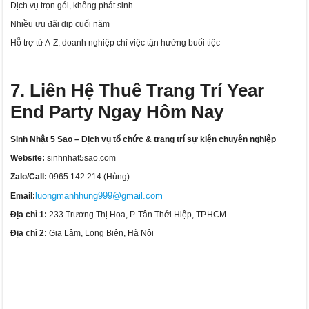
Dịch vụ trọn gói, không phát sinh
Nhiều ưu đãi dịp cuối năm
Hỗ trợ từ A-Z, doanh nghiệp chỉ việc tận hưởng buổi tiệc
7. Liên Hệ Thuê Trang Trí Year
End Party Ngay Hôm Nay
Sinh Nhật 5 Sao – Dịch vụ tổ chức & trang trí sự kiện chuyên nghiệp
Website:
sinhnhat5sao.com
Zalo/Call:
0965 142 214 (Hùng)
luongmanhhung999@gmail.com
Email:
Địa chỉ 1:
233 Trương Thị Hoa, P. Tân Thới Hiệp, TP.HCM
Địa chỉ 2:
Gia Lâm, Long Biên, Hà Nội