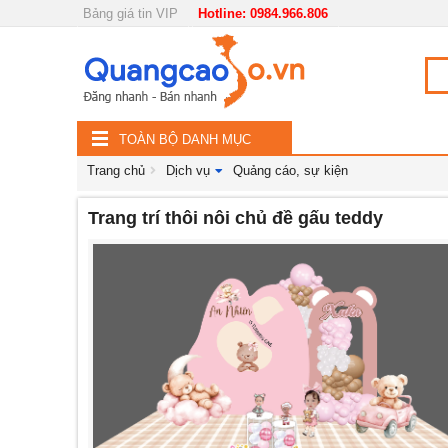
Bảng giá tin VIP
Hotline: 0984.966.806
Nội, ngoại thất
TOÀN
Đồ gia dụng
BỘ
Điện thoại, Viễn thông
TOÀN BỘ DANH MỤC
DANH
Nhà và Đất
Trang chủ
Dịch vụ
Quảng cáo, sự kiện
MỤC
Dịch vụ
Trang trí thôi nôi chủ đề gấu teddy
Công nghiệp, xây dựng