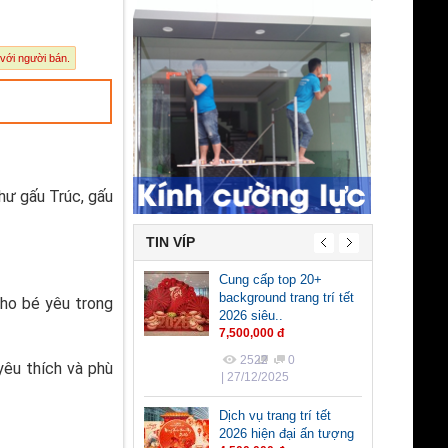
 với người bán.
như gấu Trúc, gấu
TIN VÍP
Cung cấp top 20+
background trang trí tết
cho bé yêu trong
2026 siêu..
7,500,000 đ
2522
0
yêu thích và phù
| 27/12/2025
Dịch vụ trang trí tết
2026 hiện đại ấn tượng