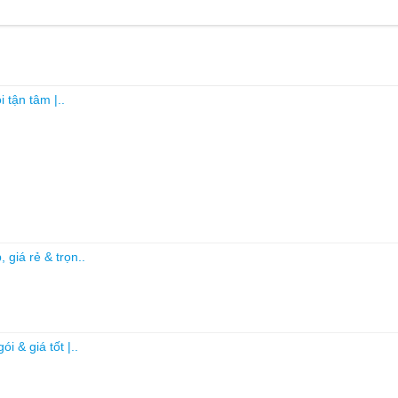
i tận tâm |..
, giá rẻ & trọn..
i & giá tốt |..