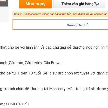
Mua ngay
Thêm vào giỏ hàng
Chú ý: Quangcaoso.vn không bán hàng trực tiếp, quý khách xin vui lòng liên lạc
Quảng Cáo Số
 nhật cho bé với hình ảnh về các chú gầu dễ thương, ngộ nghĩnh 
ooh ,Gấu trúc, Gấu teddy, Gấu Brown
cho bé từ 1 đến 10 tuổi. Sẽ là sự lựa chọn rất tuyệt vời dành 
trí sinh nhật dễ thương tại Monparty. Mẫu trang trí rất được 
 Nhật Chủ Đề Gấu