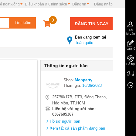
ế hoạt động
Điều khoản & Chính sách
Đăng tin
Đăng nhập
0
ĐĂNG TIN NGAY
Tài
khoản
Bạn đang xem tại
Toàn quốc
Góp ý
Hỗ trợ
Thông tin người bán
Shop:
Monparty
Tham gia:
16/06/2023
257/80/17B, DT3, Đông Thạnh,
Hóc Môn, TP.HCM
Liên hệ với người bán:
0367605367
Hồ sơ người bán
Xem tất cả sản phẩm đang bán