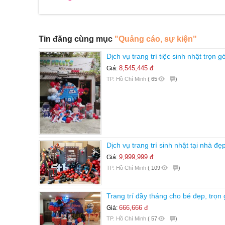
Tin đăng cùng mục
"Quảng cáo, sự kiện"
Dịch vụ trang trí tiệc sinh nhật trọn gó
8,545,445 đ
Giá:
TP. Hồ Chí Minh
(
65
)
Dịch vụ trang trí sinh nhật tại nhà đẹp
9,999,999 đ
Giá:
TP. Hồ Chí Minh
(
109
)
Trang trí đầy tháng cho bé đẹp, trọn gó
666,666 đ
Giá:
TP. Hồ Chí Minh
(
57
)