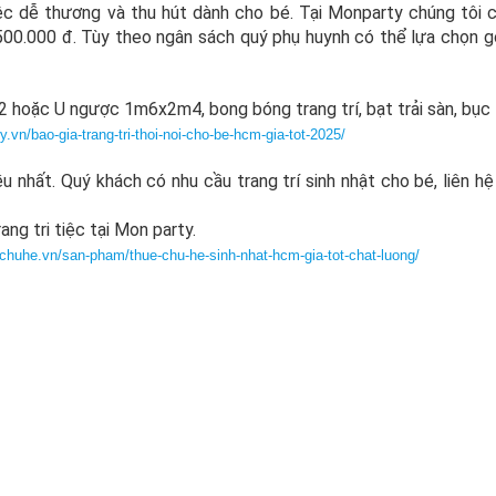
iệc dễ thương và thu hút dành cho bé. Tại Monparty chúng tôi 
2.500.000 đ. Tùy theo ngân sách quý phụ huynh có thể lựa chọn gó
 hoặc U ngược 1m6x2m4, bong bóng trang trí, bạt trải sàn, bục l
y.vn/bao-gia-trang-tri-thoi-noi-cho-be-hcm-gia-tot-2025/
u nhất. Quý khách có nhu cầu trang trí sinh nhật cho bé, liên h
ang tri tiệc tại Mon party.
echuhe.vn/san-pham/thue-chu-he-sinh-nhat-hcm-gia-tot-chat-luong/