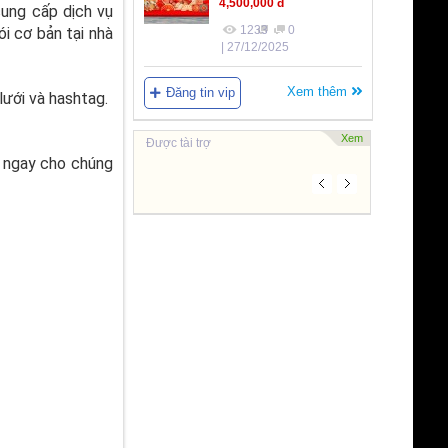
4,500,000 đ
cung cấp dịch vụ
1233
0
i cơ bản tại nhà
| 27/12/2025
Xem thêm
Đăng tin vip
ưới và hashtag.
Xem
Được tài trợ
ệ ngay cho chúng