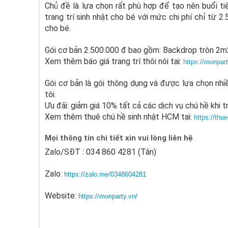
Chủ đề là lựa chọn rất phù hợp để tạo nên buổi t
trang trí sinh nhật cho bé với mức chi phí chỉ từ 
cho bé.
Gói cơ bản 2.500.000 đ bao gồm: Backdrop tròn 2m2
Xem thêm báo giá trang trí thôi nôi tại:
https://monpart
Gói cơ bản là gói thông dụng và được lựa chọn nhiề
tôi.
Ưu đãi: giảm giá 10% tất cả các dịch vụ chú hề khi tr
Xem thêm thuê chú hề sinh nhật HCM tại:
https://thu
Mọi thông tin chi tiết xin vui lòng liên hệ
Zalo/SĐT : 034 860 4281 (Tân)
Zalo:
https://zalo.me/0348604281
Website:
https://monparty.vn/