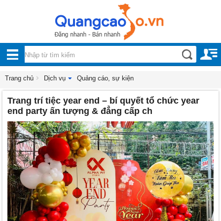
Nội, ngoại thất
TOÀN
Đồ gia dụng
BỘ
Điện thoại, Viễn thông
DANH
Trang chủ
Dịch vụ
Quảng cáo, sự kiện
Nhà và Đất
Trang trí tiệc year end – bí quyết tổ chức year
MỤC
Dịch vụ
end party ấn tượng & đẳng cấp ch
Công nghiệp, xây dựng