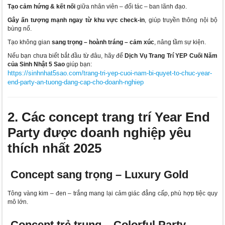
Tạo cảm hứng & kết nối
giữa nhân viên – đối tác – ban lãnh đạo.
Gây ấn tượng mạnh ngay từ khu vực check-in
, giúp truyền thông nội bộ
bùng nổ.
Tạo không gian
sang trọng – hoành tráng – cảm xúc
, nâng tầm sự kiện.
Nếu bạn chưa biết bắt đầu từ đâu, hãy để
Dịch Vụ Trang Trí YEP Cuối Năm
của Sinh Nhật 5 Sao
giúp bạn:
https://sinhnhat5sao.com/trang-tri-yep-cuoi-nam-bi-quyet-to-chuc-year-
end-party-an-tuong-dang-cap-cho-doanh-nghiep
2. Các concept trang trí Year End
Party được doanh nghiệp yêu
thích nhất 2025
Concept sang trọng – Luxury Gold
Tông vàng kim – đen – trắng mang lại cảm giác đẳng cấp, phù hợp tiệc quy
mô lớn.
Concept trẻ trung – Colorful Party