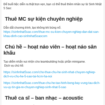
Để buổi tiệc diễn ra thật trọn vẹn, bạn có thể thuê thêm nhân sự từ Sinh Nhật
5 Sao:
Thuê MC sự kiện chuyên nghiệp
Dẫn dắt chương trình, tạo không khí bùng nổ.
https://sinhnhat5sao.com/thue-mc-su-kien-chuyen-nghiep-dan-dat-san-
khau-dinh-cao-sinhnhat5saocom
Chú hề – hoạt náo viên – hoạt náo sân
khấu
Tạo điểm nhấn vui nhộn cho teambuilding hoặc phần minigame.
Dịch vụ chú hề:
https://sinhnhat5sao.com/cho-thue-chu-he-sinh-nhat-chuyen-nghiep-
dich-vu-chu-he-5-sao-tai-hcm-ha-noi
https://sinhnhat5sao.com/thue-chu-he-tao-hinh-bong-bay-vung-tau-dich-
vu-uy-tin-gia-re-chuyen-nghiep-sinh-nhat-5-sao
Thuê ca sĩ – ban nhạc – acoustic