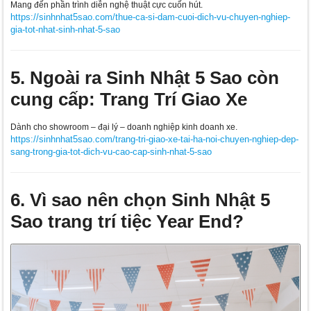
Mang đến phần trình diễn nghệ thuật cực cuốn hút.
https://sinhnhat5sao.com/thue-ca-si-dam-cuoi-dich-vu-chuyen-nghiep-
gia-tot-nhat-sinh-nhat-5-sao
5. Ngoài ra Sinh Nhật 5 Sao còn
cung cấp: Trang Trí Giao Xe
Dành cho showroom – đại lý – doanh nghiệp kinh doanh xe.
https://sinhnhat5sao.com/trang-tri-giao-xe-tai-ha-noi-chuyen-nghiep-dep-
sang-trong-gia-tot-dich-vu-cao-cap-sinh-nhat-5-sao
6. Vì sao nên chọn Sinh Nhật 5
Sao trang trí tiệc Year End?