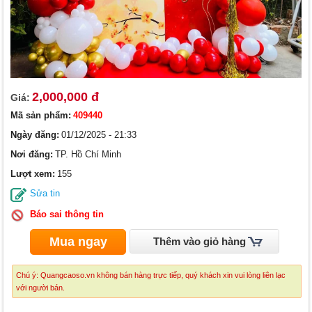
2,000,000 đ
Giá:
Mã sản phẩm:
409440
Ngày đăng:
01/12/2025 - 21:33
Nơi đăng:
TP. Hồ Chí Minh
Lượt xem:
155
Sửa tin
Báo sai thông tin
Mua ngay
Thêm vào giỏ hàng
Chú ý: Quangcaoso.vn không bán hàng trực tiếp, quý khách xin vui lòng liên lạc
với người bán.