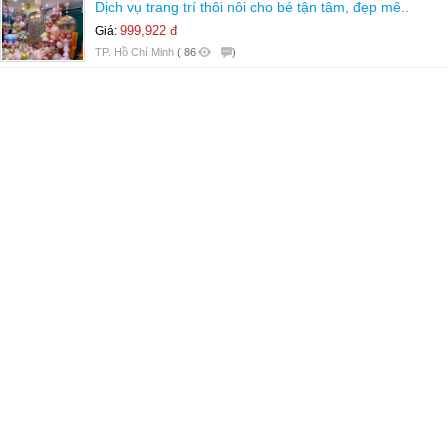
Dịch vụ trang trí thôi nôi cho bé tận tâm, đẹp mê..
999,922 đ
Giá:
TP. Hồ Chí Minh
(
86
)