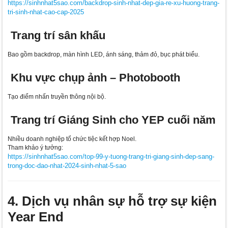
https://sinhnhat5sao.com/backdrop-sinh-nhat-dep-gia-re-xu-huong-trang-
tri-sinh-nhat-cao-cap-2025
Trang trí sân khấu
Bao gồm backdrop, màn hình LED, ánh sáng, thảm đỏ, bục phát biểu.
Khu vực chụp ảnh – Photobooth
Tạo điểm nhấn truyền thông nội bộ.
Trang trí Giáng Sinh cho YEP cuối năm
Nhiều doanh nghiệp tổ chức tiệc kết hợp Noel.
Tham khảo ý tưởng:
https://sinhnhat5sao.com/top-99-y-tuong-trang-tri-giang-sinh-dep-sang-
trong-doc-dao-nhat-2024-sinh-nhat-5-sao
4. Dịch vụ nhân sự hỗ trợ sự kiện
Year End