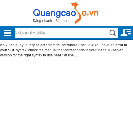
Nội, ngoại thất
TOÀN
Đồ gia dụng
BỘ
Điện thoại, Viễn thông
view_table_by_query select * from tbuser where user_id = You have an error in
DANH
your SQL syntax; check the manual that corresponds to your MariaDB server
Nhà và Đất
version for the right syntax to use near '' at line 1
MỤC
Dịch vụ
Công nghiệp, xây dựng