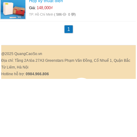
Hộp kỹ thuật điện
148,000₫
Giá:
TP. Hồ Chí Minh
(
586
0
)
1
@2025 QuangCaoSo.vn
Địa chỉ: Tầng 2A tòa 27A3 Greenstars Phạm Văn Đồng, Cổ Nhuế 1, Quận Bắc
Từ Liêm, Hà Nội
Hotline hỗ trợ:
0984.966.806