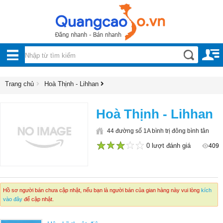
Nội, ngoại thất
TOÀN
Đồ gia dụng
BỘ
Điện thoại, Viễn thông
DANH
Trang chủ
Hoà Thịnh - Lihhan
Nhà và Đất
MỤC
Dịch vụ
Hoà Thịnh - Lihhan
Công nghiệp, xây dựng
44 đường số 1A bình trị đông bình tân
0 lượt đánh giá
409
1
2
3
4
5
Hồ sơ người bán chưa cập nhật, nếu bạn là người bán của gian hàng này vui lòng
kích
vào đây
để cập nhật.