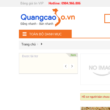
Bảng giá tin VIP
Hotline: 0984.966.806
Nội, ngoại thất
TOÀN
Đồ gia dụng
BỘ
Điện thoại, Viễn thông
TOÀN BỘ DANH MỤC
DANH
Nhà và Đất
Trang chủ
MỤC
Dịch vụ
Xem
Được tài trợ
Công nghiệp, xây dựng
Hồ sơ người bán chưa c