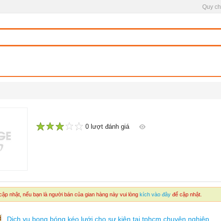
Quy ch
0 lượt đánh giá
1
2
3
4
5
ập nhật, nếu bạn là người bán của gian hàng này vui lòng
kích vào đây
để cập nhật.
Dịch vụ bong bóng kéo lưới cho sự kiện tại tphcm chuyên nghiệp