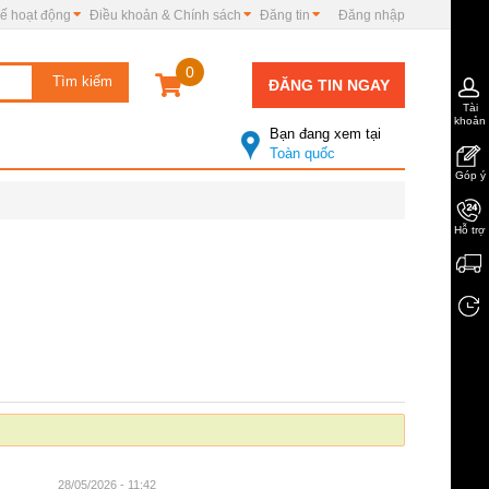
ế hoạt động
Điều khoản & Chính sách
Đăng tin
Đăng nhập
0
ĐĂNG TIN NGAY
Tài
khoản
Bạn đang xem tại
Toàn quốc
Góp ý
Hỗ trợ
28/05/2026 - 11:42