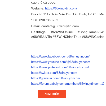
cao thủ cá cược.
Website:
https://68winuytin.com/
Địa chỉ: 111a Trần Văn Dư, Tân Bình, Hồ Chí Min
SĐT: 0987063252
Email: contact@68winuytin.com
Hashtags: #68WINOnline #CongGame68W
#68WINUyTin #68WINChinhThuc #68WINCasino
https://www.facebook.com/68winuytincom/
https://www.youtube.com/@68winuytincom
https://www.pinterest.com/68winuytincom/
https://twitter.com/68winuytincom
https://gravatar.com/68winuytincom
https://forum.pabbly.com/members/68winuytincom.10
https://jaga.link/68winuytincom
XEM THÊM
https://www.haikudeck.com/presentations/68winuytin
https://blogfreely.net/68winuytincom/nha-cai-68win
http://forum.orangepi.org/home.php?mod=space&uid=