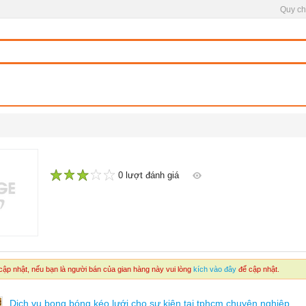
Quy ch
0 lượt đánh giá
1
2
3
4
5
ập nhật, nếu bạn là người bán của gian hàng này vui lòng
kích vào đây
để cập nhật.
Dịch vụ bong bóng kéo lưới cho sự kiện tại tphcm chuyên nghiệp