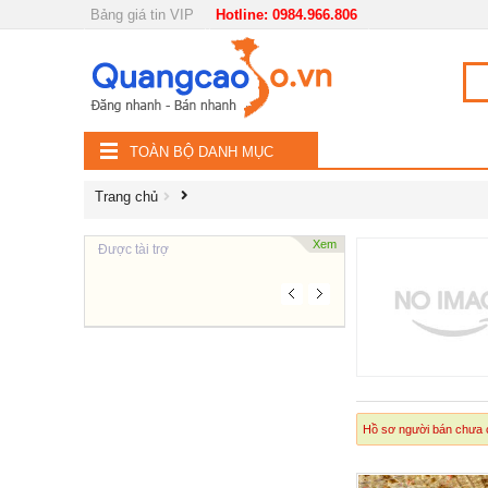
Bảng giá tin VIP
Hotline: 0984.966.806
Nội, ngoại thất
TOÀN
Đồ gia dụng
BỘ
Điện thoại, Viễn thông
TOÀN BỘ DANH MỤC
DANH
Nhà và Đất
Trang chủ
MỤC
Dịch vụ
Xem
Được tài trợ
Công nghiệp, xây dựng
Hồ sơ người bán chưa c