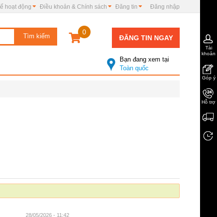
ế hoạt động
Điều khoản & Chính sách
Đăng tin
Đăng nhập
0
ĐĂNG TIN NGAY
Tài
khoản
Bạn đang xem tại
Toàn quốc
Góp ý
Hỗ trợ
28/05/2026 - 11:42