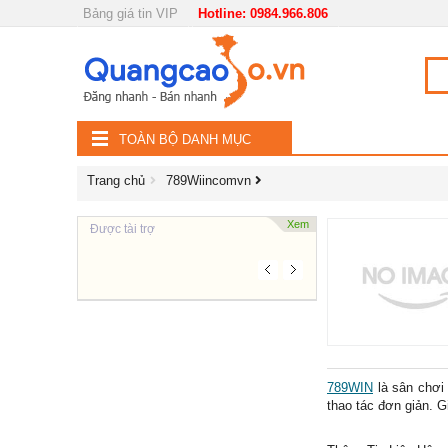
Bảng giá tin VIP
Hotline: 0984.966.806
Nội, ngoại thất
TOÀN
Đồ gia dụng
BỘ
Điện thoại, Viễn thông
TOÀN BỘ DANH MỤC
DANH
Nhà và Đất
Trang chủ
789Wiincomvn
MỤC
Dịch vụ
Xem
Được tài trợ
Công nghiệp, xây dựng
789WIN
 là sân chơi
thao tác đơn giản. G