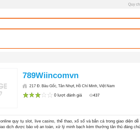
Quy ch
789Wiincomvn
217 Đ. Bàu Gốc, Tân Nhựt, Hồ Chí Minh, Việt Nam
0 lượt đánh giá
437
1
2
3
4
5
 online quy tụ slot, live casino, thể thao, xổ số và bắn cá trong giao diện d
iao dịch được bảo vệ an toàn, xử lý minh bạch kèm thưởng tân thủ đáng chú 