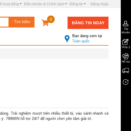
ế hoạt động
Điều khoản & Chính sách
Đăng tin
Đăng nhập
0
ĐĂNG TIN NGAY
Tài
khoản
Bạn đang xem tại
Toàn quốc
Góp ý
Hỗ trợ
ễ dùng. Trải nghiệm mượt trên nhiều thiết bị, vào sảnh nhanh và 
ý. 789WIN hỗ trợ 24/7 để người chơi yên tâm giải trí.