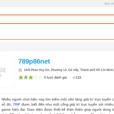
Quy ch
789p86net
16/9 Phan Huy Ích, Phường 14, Gò Vấp, Thành phố Hồ Chí Minh,
0 lượt đánh giá
133
1
2
3
4
5
Nhiều người chơi hiện nay tìm kiếm một nền tảng giải trí trực tuyến 
số đó,
được biết đến như một cổng giải trí trực tuyến với nhiều 
789P
game hiện đại. Giao diện được thiết kế thân thiện giúp người dùng d