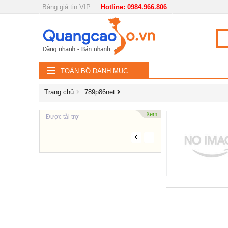
Bảng giá tin VIP
Hotline: 0984.966.806
Nội, ngoại thất
TOÀN
Đồ gia dụng
BỘ
Điện thoại, Viễn thông
TOÀN BỘ DANH MỤC
DANH
Nhà và Đất
Trang chủ
789p86net
MỤC
Dịch vụ
Xem
Được tài trợ
Công nghiệp, xây dựng