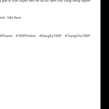
iải trí trực tuyến tiện lợi và ổn định cho cộng đồng người
inh, Việt Nam
9PGame #789POnline #DangKy789P #TrangChu789P