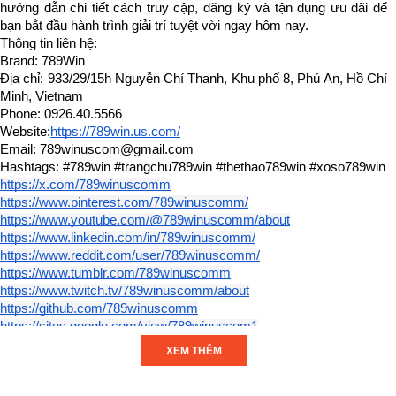
hướng dẫn chi tiết cách truy cập, đăng ký và tận dụng ưu đãi để 
bạn bắt đầu hành trình giải trí tuyệt vời ngay hôm nay.
Thông tin liên hệ:
Brand: 789Win
Địa chỉ: 933/29/15h Nguyễn Chí Thanh, Khu phố 8, Phú An, Hồ Chí 
Minh, Vietnam
Phone: 0926.40.5566
Website:
https://789win.us.com/
Email: 789winuscom@gmail.com
Hashtags: #789win #trangchu789win #thethao789win #xoso789win
https://x.com/789winuscomm
https://www.pinterest.com/789winuscomm/
https://www.youtube.com/@789winuscomm/about
https://www.linkedin.com/in/789winuscomm/
https://www.reddit.com/user/789winuscomm/
https://www.tumblr.com/789winuscomm
https://www.twitch.tv/789winuscomm/about
https://github.com/789winuscomm
https://sites.google.com/view/789winuscom1
https://issuu.com/789winuscomm
XEM THÊM
https://pixabay.com/users/789winuscomm-55527453/
https://about.me/bay89winuscomm