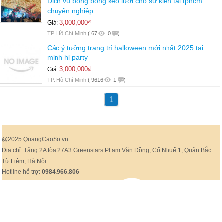
Dịch vụ bong bóng kéo lưới cho sự kiện tại tphcm
chuyên nghiệp
3,000,000₫
Giá:
TP. Hồ Chí Minh
(
67
0
)
Các ý tưởng trang trí halloween mới nhất 2025 tại
minh hi party
3,000,000₫
Giá:
TP. Hồ Chí Minh
(
9616
1
)
1
@2025 QuangCaoSo.vn
Địa chỉ: Tầng 2A tòa 27A3 Greenstars Phạm Văn Đồng, Cổ Nhuế 1, Quận Bắc
Từ Liêm, Hà Nội
Hotline hỗ trợ:
0984.966.806