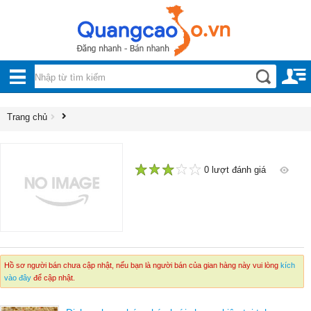
Nội, ngoại thất
TOÀN
Đồ gia dụng
BỘ
Điện thoại, Viễn thông
DANH
Trang chủ
Nhà và Đất
MỤC
Dịch vụ
Công nghiệp, xây dựng
0 lượt đánh giá
1
2
3
4
5
Hồ sơ người bán chưa cập nhật, nếu bạn là người bán của gian hàng này vui lòng
kích
vào đây
để cập nhật.