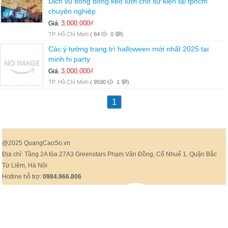
Dịch vụ bong bóng kéo lưới cho sự kiện tại tphcm
chuyên nghiệp
3,000,000₫
Giá:
TP. Hồ Chí Minh
(
64
0
)
Các ý tưởng trang trí halloween mới nhất 2025 tại
minh hi party
3,000,000₫
Giá:
TP. Hồ Chí Minh
(
9590
1
)
1
@2025 QuangCaoSo.vn
Địa chỉ: Tầng 2A tòa 27A3 Greenstars Phạm Văn Đồng, Cổ Nhuế 1, Quận Bắc
Từ Liêm, Hà Nội
Hotline hỗ trợ:
0984.966.806