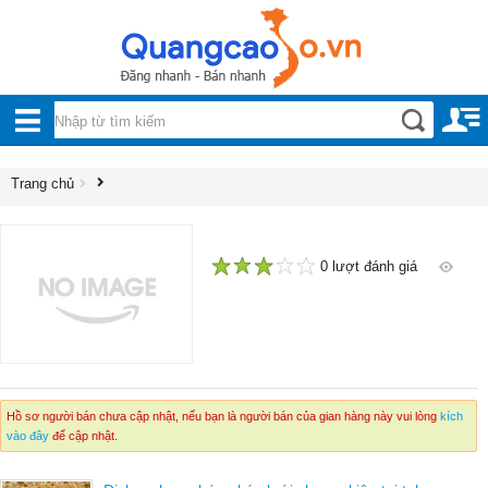
Nội, ngoại thất
TOÀN
Đồ gia dụng
BỘ
Điện thoại, Viễn thông
DANH
Trang chủ
Nhà và Đất
MỤC
Dịch vụ
Công nghiệp, xây dựng
0 lượt đánh giá
1
2
3
4
5
Hồ sơ người bán chưa cập nhật, nếu bạn là người bán của gian hàng này vui lòng
kích
vào đây
để cập nhật.