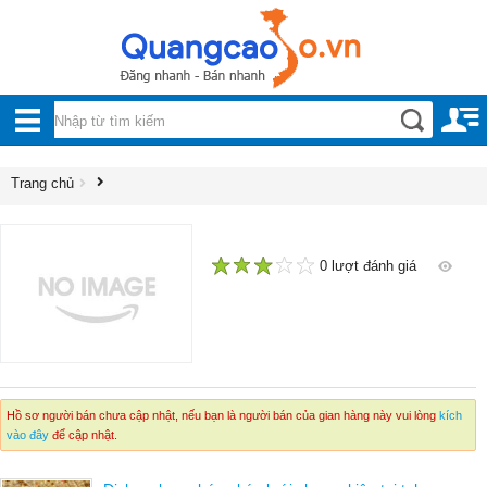
Nội, ngoại thất
TOÀN
Đồ gia dụng
BỘ
Điện thoại, Viễn thông
DANH
Trang chủ
Nhà và Đất
MỤC
Dịch vụ
Công nghiệp, xây dựng
0 lượt đánh giá
1
2
3
4
5
Hồ sơ người bán chưa cập nhật, nếu bạn là người bán của gian hàng này vui lòng
kích
vào đây
để cập nhật.