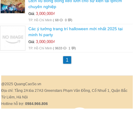
Dịch vụ bong bóng kéo lưới cho sự kiện tại tphcm
chuyên nghiệp
3,000,000₫
Giá:
TP. Hồ Chí Minh
(
68
0
)
Các ý tưởng trang trí halloween mới nhất 2025 tại
minh hi party
3,000,000₫
Giá:
TP. Hồ Chí Minh
(
9633
1
)
1
@2025 QuangCaoSo.vn
Địa chỉ: Tầng 2A tòa 27A3 Greenstars Phạm Văn Đồng, Cổ Nhuế 1, Quận Bắc
Từ Liêm, Hà Nội
Hotline hỗ trợ:
0984.966.806